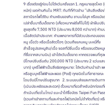
9 เรื่องต้องรู้ก่อนไปไต้หวันครั้งแรก 1. กฎหมายสุดโหด (
หนัก) เขตห้ามกินใน MRT: ทันทีที่ก้าวข้าม “เส้นสีเหลือ
สถานีรถไฟใต้ดิน ห้ามหยิบของกิน ชานมไข่มุก หรือแม้แต
เปล่าขึ้นมาดื่มเด็ดขาด (เคี้ยวหมากฝรั่งก็ไม่ได้) ฝ่าฝืนปรั
สูงสุดถึง 7,500 NTD (ประมาณ 8,000 กว่าบาท) ห้าม
เนื้อสัตว์เข้าประเทศ: ห้ามพกอาหารที่มีส่วนประกอบของเน
หมู เนื้อวัว หรือเนื้อสัตว์ใดๆ (รวมถึงแคบหมู บะหมี่กึ่ง
สำเร็จรูปรสหมูสับ/เนื้อ ซอสที่มีชิ้นเนื้อ หรือแซนด์วิชหม
ที่ซื้อจากสนามบิน) เข้าไต้หวันเด็ดขาด หากตรวจพบที่ศุ
มีโทษปรับเริ่มต้น 200,000 NTD (ประมาณ 2 แว่นแส
บาท) บุหรี่ไฟฟ้าเป็นสิ่งผิดกฎหมาย: ไต้หวันห้ามนำเข้า 
หรือสูบบุหรี่ไฟฟ้าและพอด (Pod) ทุกชนิดในที่สาธารณะ
โดนจับมีโทษปรับสูงมาก 2. ระบบขนส่งและการเดินทา
(เน้นประหยัดและสะดวก) ตั๋วเหมาเที่ยวสำหรับนักท่องเที่
ถ้าเน้นเที่ยวในไทเป แนะนำให้ซื้อบัตร Taipei Fun Pas
(รวมค่าเข้าสถานที่และค่ารถไฟ/รถบัสไม่จำกัดเที่ยว) หรื