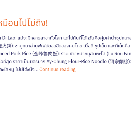
หมือนไปไม่ถึง!
 Lao: แม้จะมีหลายสาขาทั่วโลก แต่ไปกินที่ไต้หวันคือคุ้มค่าน้ำซุปหมาล
บูหมาล่าบุฟเฟต์ยอดฮิตของคนไทย เนื้อดี ซุปเด็ด และทีเด็ดคือ ไ
nced Pork Rice (金峰魯肉飯): ร้าน ข้าวหน้าหมูสับพะโล้ (Lu Rou Fan
คือที่สุด ราคาเป็นมิตรมาก Ay-Chung Flour-Rice Noodle (阿宗麵線): บะห
ไส้หมู ไม่มีโต๊ะนั่ง…
Continue reading