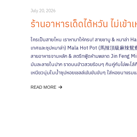
July 20, 2026
ร้านอาหารเด็ดไต้หวัน ไม่เข้าเ
ใครเป็นสายไหน เราหามาให้ครบ! สายชาบู & หมาล่า Hai Di
เทศและซุปหมาล่า) Mala Hot Pot (馬辣頂級麻辣鴛鴦火鍋): ชา
สายอาหารจานหลัก & สตรีทฟู้ดห้ามพลาด Jin Feng Mi
มันละลายในปาก ราดบนข้าวสวยร้อนๆ กินคู่กับไข่พะโล้
เหนียวนุ่มในน้ำซุปหอยเชลล์เข้มข้นข้นๆ ใส่หอยนางรมและ
READ MORE