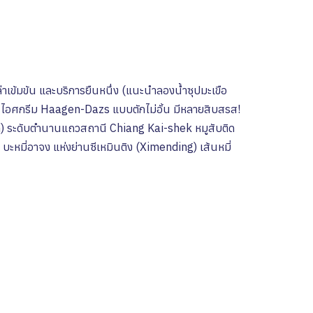
่าเข้มข้น และบริการยืนหนึ่ง (แนะนำลองน้ำซุปมะเขือ
อศกรีม Haagen-Dazs แบบตักไม่อั้น มีหลายสิบสรส!
) ระดับตำนานแถวสถานี Chiang Kai-shek หมูสับติด
มี่อาจง แห่งย่านซีเหมินติง (Ximending) เส้นหมี่