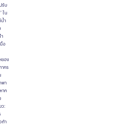
ปรับ
ง” ใน
่น้ำ
บ
นำ
ื้อ
ูหยอง
ลกากร
น
พกพา
 หาก
ง
ยว:
s
อถ้า