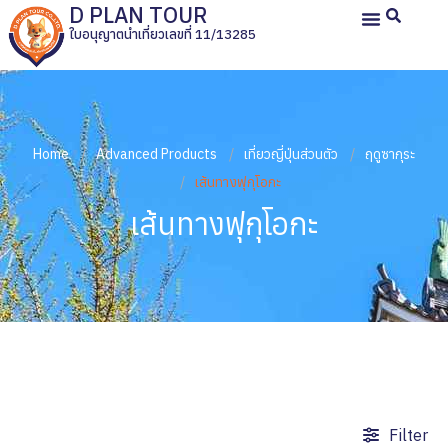
D PLAN TOUR
ใบอนุญาตนำเที่ยวเลขที่ 11/13285
หน้าหลัก
ทัวร์ญี่ปุ่นส่วนตัว
ทัวร์ส่วนตัวประเทศอื่น
ทัวร์กรุ๊ปเหมา
รีวิวลูกค้า
เกี่ยวกับเรา
Home
Advanced Products
เที่ยวญี่ปุ่นส่วนตัว
ฤดูซากุระ
เส้นทางฟุกุโอกะ
เส้นทางฟุกุโอกะ
Filter