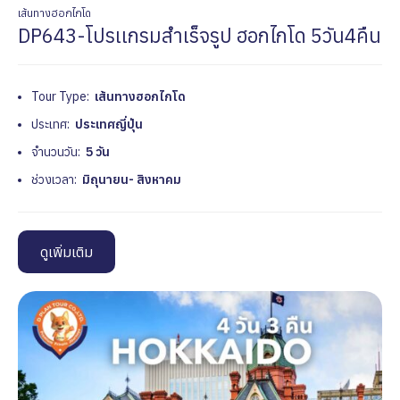
เส้นทางฮอกไกโด
DP643-โปรเเกรมสำเร็จรูป ฮอกไกโด 5วัน4คืน
Tour Type:
เส้นทางฮอกไกโด
ประเทศ:
ประเทศญี่ปุ่น
จำนวนวัน:
5 วัน
ช่วงเวลา:
มิถุนายน- สิงหาคม
ดูเพิ่มเติม