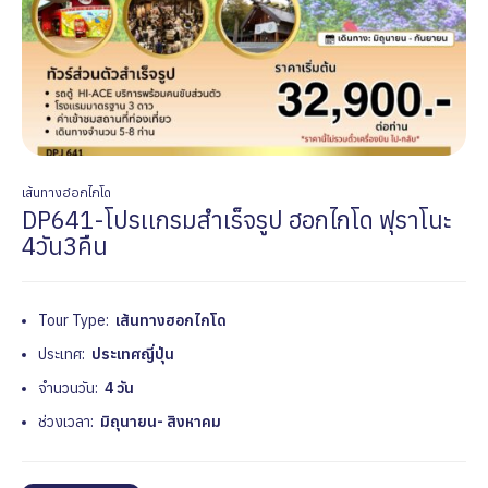
เส้นทางฮอกไกโด
DP641-โปรเเกรมสำเร็จรูป ฮอกไกโด ฟุราโนะ
4วัน3คืน
Tour Type:
เส้นทางฮอกไกโด
ประเทศ:
ประเทศญี่ปุ่น
จำนวนวัน:
4 วัน
ช่วงเวลา:
มิถุนายน- สิงหาคม