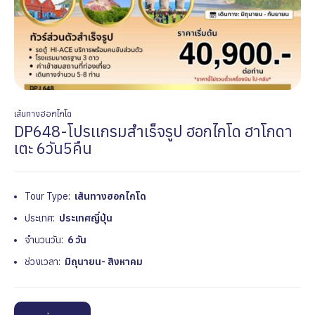
เส้นทางฮอกไกโด
DP648-โปรเเกรมสำเร็จรูป ฮอกไกโด ฮาโกดา
เตะ 6วัน5คืน
Tour Type:
เส้นทางฮอกไกโด
ประเทศ:
ประเทศญี่ปุ่น
จำนวนวัน:
6 วัน
ช่วงเวลา:
มิถุนายน- สิงหาคม