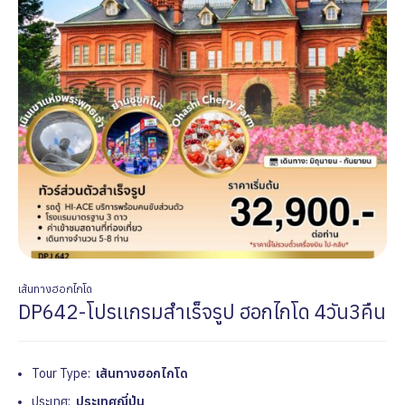
เส้นทางฮอกไกโด
DP642-โปรเเกรมสำเร็จรูป ฮอกไกโด 4วัน3คืน
Tour Type:
เส้นทางฮอกไกโด
ประเทศ:
ประเทศญี่ปุ่น