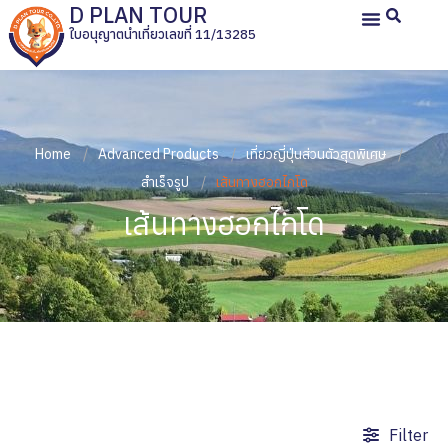
D PLAN TOUR
ใบอนุญาตนำเที่ยวเลขที่ 11/13285
หน้าหลัก
ทัวร์ญี่ปุ่นส่วนตัว
ทัวร์ส่วนตัวประเทศอื่น
ทัวร์กรุ๊ปเหมา
รีวิวลูกค้า
เกี่ยวกับเรา
Home
Advanced Products
เที่ยวญี่ปุ่นส่วนตัวสุดพิเศษ
สำเร็จรูป
เส้นทางฮอกไกโด
เส้นทางฮอกไกโด
Filter