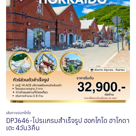
เส้นทางฮอกไกโด
DPJ646-โปรเเกรมสำเร็จรูป ฮอกไกโด ฮาโกดา
เตะ 4วัน3คืน