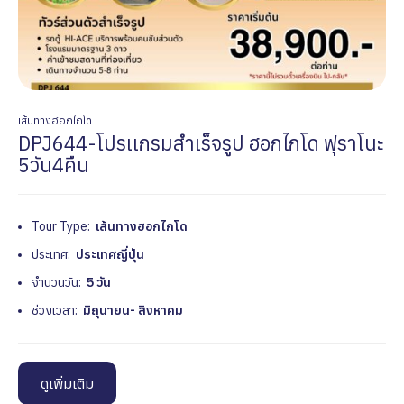
เส้นทางฮอกไกโด
DPJ644-โปรเเกรมสำเร็จรูป ฮอกไกโด ฟุราโนะ
5วัน4คืน
Tour Type:
เส้นทางฮอกไกโด
ประเทศ:
ประเทศญี่ปุ่น
จำนวนวัน:
5 วัน
ช่วงเวลา:
มิถุนายน- สิงหาคม
ดูเพิ่มเติม