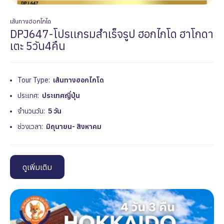
เส้นทางฮอกไกโด
DPJ647-โปรเเกรมสำเร็จรูป ฮอกไกโด ฮาโกดา
เตะ 5วัน4คืน
Tour Type:
เส้นทางฮอกไกโด
ประเทศ:
ประเทศญี่ปุ่น
จำนวนวัน:
5 วัน
ช่วงเวลา:
มิถุนายน- สิงหาคม
ดูเพิ่มเติม