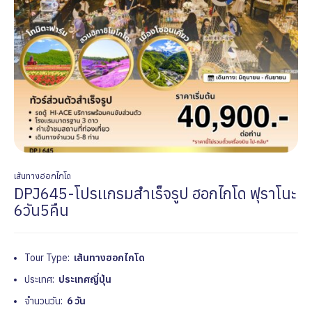
เส้นทางฮอกไกโด
DPJ645-โปรเเกรมสำเร็จรูป ฮอกไกโด ฟุราโนะ
6วัน5คืน
Tour Type:
เส้นทางฮอกไกโด
ประเทศ:
ประเทศญี่ปุ่น
จำนวนวัน:
6 วัน