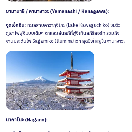
ยามานาชิ / คานางาวะ (Yamanashi / Kanagawa):
จุดเช็คอิน:
ทะเลสาบคาวากุจิโกะ (Lake Kawaguchiko) ชมวิว
ภูเขาไฟฟูจิแบบเต็มๆ ตาและเล่นสกีที่ฟูจิเท็นสกีรีสอร์ท รวมถึง
งานประดับไฟ Sagamiko Illumination สุดยิ่งใหญ่ในคานางาวะ
นากาโนะ (Nagano):