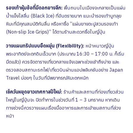
รองเท้าหุ้มข้อที่มีดอกยางลึก:
พื้นถนนในเมืองจะกลายเป็นแผ่น
น้ำแข็งใสลื่น (Black Ice) ที่อันตรายมาก แนะนำรองเท้าบูทลุย
หิมะที่มีคุณสมบัติกันลื่น หรือหาซื้อ “แผ่นยางตะปูสวมรองเท้า
(Non-slip Ice Grips)” ได้ตามร้านสะดวกซื้อในญี่ปุ่น
วางแผนทริปแบบยืดหยุ่น (Flexibility):
หน้าหนาวญี่ปุ่น
พระอาทิตย์จะตกดินเร็วมาก (ประมาณ 16:30 – 17:00 น. ก็เริ่ม
มืดแล้ว) ควรจัดตารางเที่ยวกลางแจ้งเฉพาะช่วงเช้าถึงบ่าย และ
ตรวจสอบสถานะรถไฟ/เที่ยวบินผ่านแอปพลิเคชันอย่าง Japan
Travel บ่อยๆ ในวันที่มีพยากรณ์หิมะตกหนัก
เช็ควันหยุดยาวเทศกาลปีใหม่:
ร้านค้าและสถานที่ท่องเที่ยวส่วน
ใหญ่ในญี่ปุ่นจะ ปิดทำการในช่วงวันที่ 1 – 3 มกราคม หากเดิน
ทางช่วงนี้ควรวางแผนเรื่องมื้ออาหารและการเข้าชมสถานที่ล่วง
หน้า