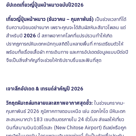
อัปเดตเที่ยวญี่ปุ่นหน้าหนาวฉบับปี2026
เที่ยวญี่ปุ่นหน้าหนาว (ธันวาคม – กุมภาพันธ์)
เป็นช่วงเวลาที่ได้
รับความนิยมอย่างมาก เพราะคุณจะได้สัมผัสหิมะสีขาวโพลน แต่
สำหรับปี
2026
นี้ สภาพอากาศโลกที่แปรปรวนทำให้เกิด
ปรากฏการณ์หิมะตกหนักทุบสถิติในหลายพื้นที่ การเตรียมตัวให้
พร้อมทั้งเรื่องเสื้อผ้า การเดินทาง และการอัปเดตข้อมูลแบบปีต่อปี
จึงเป็นสิ่งสำคัญที่จะช่วยให้ทริปราบรื่นและฟินที่สุด
เจาะลึกอัปเดต & เทรนด์สำคัญปี 2026
วิกฤตหิมะถล่มทลายและสภาพอากาศสุดขั้ว:
ในช่วงมกราคม-
กุมภาพันธ์ 2026 ภูมิภาคทางตอนเหนือ เช่น ฮอกไกโด มีหิมะตก
สะสมหนากว่า 183 เซนติเมตรภายใน 24 ชั่วโมง ส่งผลให้เที่ยว
บินที่สนามบินนิวชิโตเสะ (New Chitose Airport) ดีเลย์หรือถูก
ยกเลิกในบางวัน ใครแพลนเดินทางช่วงนี้ จำเป็นต้องซื้อประกัน