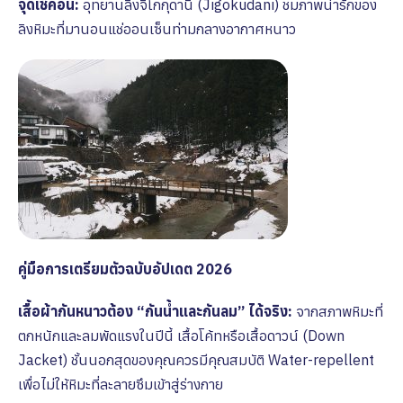
จุดเช็คอิน:
อุทยานลิงจิโกกุดานิ (Jigokudani) ชมภาพน่ารักของ
ลิงหิมะที่มานอนแช่ออนเซ็นท่ามกลางอากาศหนาว
คู่มือการเตรียมตัวฉบับอัปเดต 2026
เสื้อผ้ากันหนาวต้อง “กันน้ำและกันลม” ได้จริง:
จากสภาพหิมะที่
ตกหนักและลมพัดแรงในปีนี้ เสื้อโค้ทหรือเสื้อดาวน์ (Down
Jacket) ชั้นนอกสุดของคุณควรมีคุณสมบัติ Water-repellent
เพื่อไม่ให้หิมะที่ละลายซึมเข้าสู่ร่างกาย