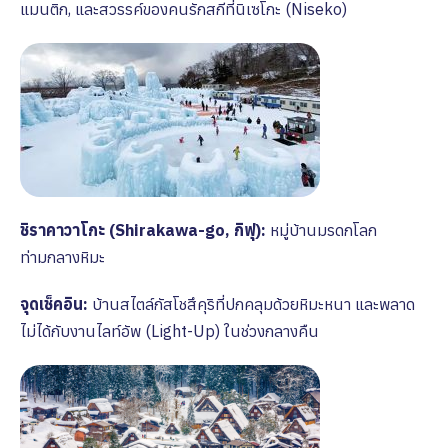
แมนติก, และสวรรค์ของคนรักสกีที่นิเซโกะ (Niseko)
ชิราคาวาโกะ (Shirakawa-go, กิฟุ):
หมู่บ้านมรดกโลก
ท่ามกลางหิมะ
จุดเช็คอิน:
บ้านสไตล์กัสโชสึคุริที่ปกคลุมด้วยหิมะหนา และพลาด
ไม่ได้กับงานไลท์อัพ (Light-Up) ในช่วงกลางคืน