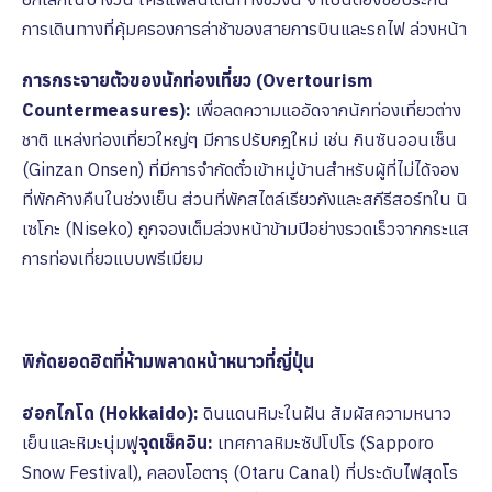
การเดินทางที่คุ้มครองการล่าช้าของสายการบินและรถไฟ ล่วงหน้า
การกระจายตัวของนักท่องเที่ยว (Overtourism
Countermeasures):
เพื่อลดความแออัดจากนักท่องเที่ยวต่าง
ชาติ แหล่งท่องเที่ยวใหญ่ๆ มีการปรับกฎใหม่ เช่น กินซันออนเซ็น
(Ginzan Onsen) ที่มีการจำกัดตั๋วเข้าหมู่บ้านสำหรับผู้ที่ไม่ได้จอง
ที่พักค้างคืนในช่วงเย็น ส่วนที่พักสไตล์เรียวกังและสกีรีสอร์ทใน นิ
เซโกะ (Niseko) ถูกจองเต็มล่วงหน้าข้ามปีอย่างรวดเร็วจากกระแส
การท่องเที่ยวแบบพรีเมียม
พิกัดยอดฮิตที่ห้ามพลาดหน้าหนาวที่ญี่ปุ่น
ฮอกไกโด (Hokkaido):
ดินแดนหิมะในฝัน สัมผัสความหนาว
เย็นและหิมะนุ่มฟู
จุดเช็คอิน:
เทศกาลหิมะซัปโปโร (Sapporo
Snow Festival), คลองโอตารุ (Otaru Canal) ที่ประดับไฟสุดโร