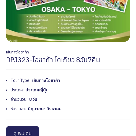
เส้นทางโอซาก้า
DPJ323-โอซาก้า โตเกียว 8วัน7คืน
Tour Type:
เส้นทางโอซาก้า
ประเทศ:
ประเทศญี่ปุ่น
จำนวนวัน:
8 วัน
ช่วงเวลา:
มิถุนายน- สิงหาคม
ดูเพิ่มเติม