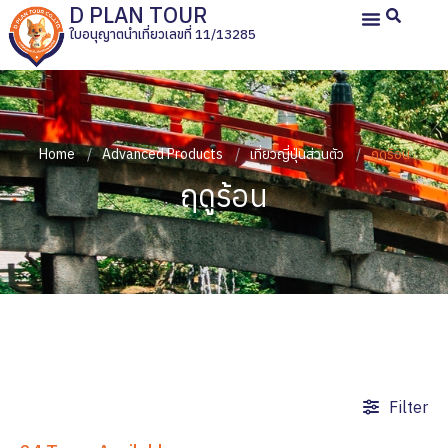
D PLAN TOUR
ใบอนุญาตนำเที่ยวเลขที่ 11/13285
หน้าหลัก
ทัวร์ญี่ปุ่นส่วนตัว
ทัวร์ส่วนตัวประเทศอื่น
ทัวร์กรุ๊ปเหมา
รีวิวลูกค้า
เกี่ยวกับเรา
Home
Advanced Products
เที่ยวญี่ปุ่นส่วนตัว
ฤดูร้อน
ฤดูร้อน
Filter