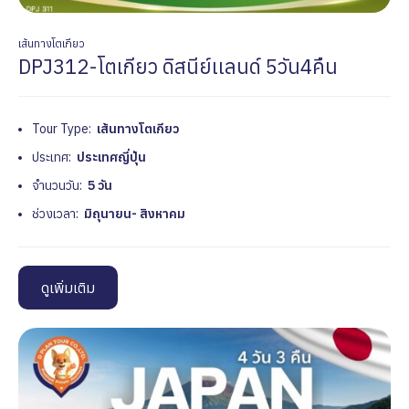
เส้นทางโตเกียว
DPJ312-โตเกียว ดิสนีย์เเลนด์ 5วัน4คืน
Tour Type:
เส้นทางโตเกียว
ประเทศ:
ประเทศญี่ปุ่น
จำนวนวัน:
5 วัน
ช่วงเวลา:
มิถุนายน- สิงหาคม
ดูเพิ่มเติม