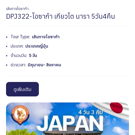
เส้นทางโอซาก้า
DPJ322-โอซาก้า เกียวโต นารา 5วัน4คืน
Tour Type:
เส้นทางโอซาก้า
ประเทศ:
ประเทศญี่ปุ่น
จำนวนวัน:
5 วัน
ช่วงเวลา:
มิถุนายน- สิงหาคม
ดูเพิ่มเติม