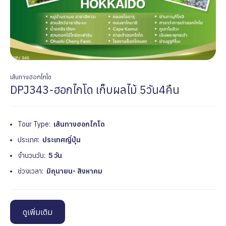
เส้นทางฮอกไกโด
DPJ343-ฮอกไกโด เก็บผลไม้ 5วัน4คืน
Tour Type:
เส้นทางฮอกไกโด
ประเทศ:
ประเทศญี่ปุ่น
จำนวนวัน:
5 วัน
ช่วงเวลา:
มิถุนายน- สิงหาคม
ดูเพิ่มเติม