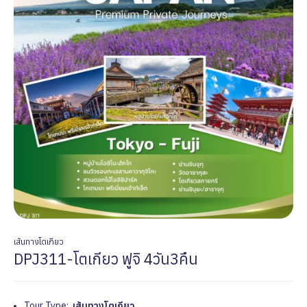
เส้นทางโตเกียว
DPJ311-โตเกียว ฟูจิ 4วัน3คืน
Tour Type:
เส้นทางโตเกียว