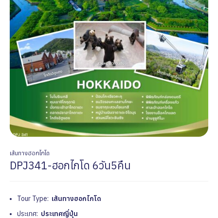
เส้นทางฮอกไกโด
DPJ341-ฮอกไกโด 6วัน5คืน
Tour Type:
เส้นทางฮอกไกโด
ประเทศ:
ประเทศญี่ปุ่น