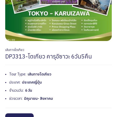
เส้นทางโตเกียว
DPJ313-โตเกียว คารุอิซาวะ 6วัน5คืน
Tour Type:
เส้นทางโตเกียว
ประเทศ:
ประเทศญี่ปุ่น
จำนวนวัน:
6 วัน
ช่วงเวลา:
มิถุนายน- สิงหาคม