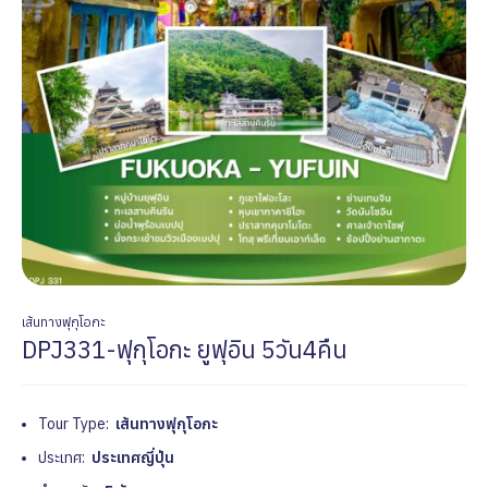
เส้นทางฟุกุโอกะ
DPJ331-ฟุกุโอกะ ยูฟุอิน 5วัน4คืน
Tour Type:
เส้นทางฟุกุโอกะ
ประเทศ:
ประเทศญี่ปุ่น