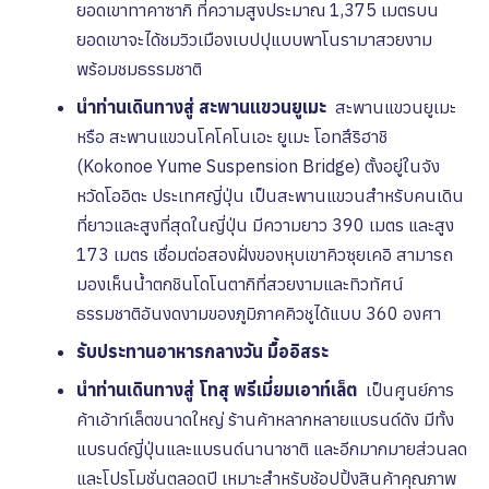
ยอดเขาทาคาซากิ
ที่ความสูงประมาณ 1,375 เมตร
บน
ยอดเขาจะได้ชมวิวเมืองเบปปุแบบพาโนรามาสวยงาม
พร้อมชมธรรมชาติ
นำท่านเดินทางสู่ สะพานแขวนยูเมะ
สะพานแขวนยูเมะ
หรือ สะพานแขวนโคโคโนเอะ ยูเมะ โอทสึริฮาชิ
(Kokonoe Yume Suspension Bridge) ตั้งอยู่ในจัง
หวัดโออิตะ ประเทศญี่ปุ่น เป็นสะพานแขวนสำหรับคนเดิน
ที่ยาวและสูงที่สุดในญี่ปุ่น มีความยาว 390 เมตร และสูง
173 เมตร เชื่อมต่อสองฝั่งของหุบเขาคิวซุยเคอิ สามารถ
มองเห็นน้ำตกชินโดโนตากิที่สวยงามและทิวทัศน์
ธรรมชาติอันงดงามของภูมิภาคคิวชูได้แบบ 360 องศา
รับประทานอาหารกลางวัน
มื้ออิสระ
นำท่านเดินทางสู่ โทสุ พรีเมี่ยมเอาท์เล็ต
เป็นศูนย์การ
ค้าเอ้าท์เล็ตขนาดใหญ่ ร้านค้าหลากหลายแบรนด์ดัง
มีทั้ง
แบรนด์ญี่ปุ่นและแบรนด์นานาชาติ และอีกมากมายส่วนลด
และโปรโมชั่นตลอดปี เหมาะสำหรับช้อปปิ้งสินค้าคุณภาพ