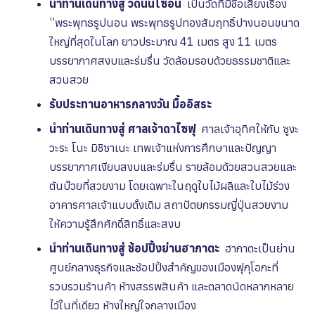
นำท่านเดินทางสู่ วัดนันโซอิน
เป็นวัดที่มีชื่อเสียงเรื่อง
”พระพุทธรูปนอน พระพุทธรูปทองสัมฤทธิ์ปางนอนขนาด
ใหญ่ที่สุดในโลก ยาวประมาณ 41 เมตร สูง 11 เมตร
บรรยากาศสงบและร่มรื่น วัดล้อมรอบด้วยธรรมชาติและ
สวนสวย
รับประทานอาหารกลางวัน มื้ออิสระ
นำท่านเดินทางสู่
ศาลเจ้าดาไซฟุ
ศาลเจ้าอุทิศให้กับ ซูงะ
วะระ โนะ มิชิซาเนะ
เทพเจ้าแห่งการศึกษาและปัญญา
บรรยากาศเงียบสงบและร่มรื่น รายล้อมด้วยสวนสวยและ
ต้นบ๊วยที่สวยงาม โดยเฉพาะในฤดูใบไม้ผลิและใบไม้ร่วง
อาคารศาลเจ้าแบบดั้งเดิม สถาปัตยกรรมญี่ปุ่นสวยงาม
ให้ความรู้สึกศักดิ์สิทธิ์และสงบ
นำท่านเดินทางสู่ ช้อปปิ้งย่านฮากาตะ
ฮากาตะเป็นย่าน
ศูนย์กลางธุรกิจและช้อปปิ้งสำคัญของเมืองฟุกุโอกะที่
รวบรวมร้านค้า ห้างสรรพสินค้า และตลาดนัดหลากหลาย
ไว้ในที่เดียว ห้างใหญ่ใจกลางเมือง