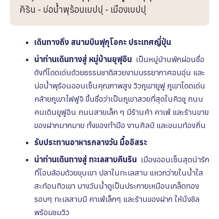
คิริน - บ่อน้ำพุร้อนเบปปุ - เมืองเบปปุ
เดินทางถึง สนามบินฟุกุโอกะ
ประเทศญี่ปุ่น
นำท่านเดินทางสู่ หมู่บ้านยุฟุอิน
เป็นหมู่บ้านพักผ่อนชื่อ
ดังที่โดดเด่นด้วยธรรมชาติสวยงามบรรยากาศอบอุ่น และ
บ่อน้ำพุร้อนออนเซ็นคุณภาพสูง
วิวภูเขายูฟู ภูเขาโดดเด่น
คล้ายภูเขาไฟฟูจิ ขึ้นชื่อว่าเป็นภูเขาสวยที่สุดในคิวชู ถนน
คนเดินยูฟูอิน ถนนสายเล็ก ๆ มีร้านค้า คาเฟ่ และร้านขาย
ของฝากมากมาย ทั้งของทำมือ งานศิลป์ และขนมท้องถิ่น
รับประทานอาหารกลางวัน
มื้ออิสระ
นำท่านเดินทางสู่
ทะเลสาบคินริน
เมืองออนเซ็นสุดน่ารัก
ที่โอบล้อมด้วยขุนเขา ปลาในทะเลสาบ แหวกว่ายในน้ำใส
สะท้อนทิวเขา บางวันน้ำดูเป็นประกายเหมือนเกล็ดทอง
รอบๆ ทะเลสาบมี คาเฟ่เล็กๆ และร้านของฝาก ให้นั่งชิล
พร้อมชมวิว