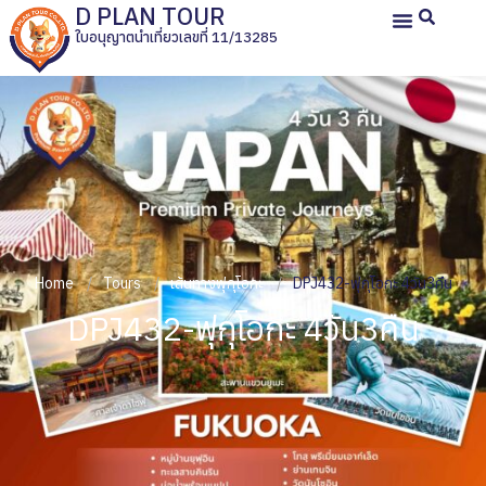
D PLAN TOUR
ใบอนุญาตนำเที่ยวเลขที่ 11/13285
หน้าหลัก
ทัวร์ญี่ปุ่นส่วนตัว
ทัวร์ส่วนตัวประเทศอื่น
ทัวร์กรุ๊ปเหมา
รีวิวลูกค้า
เกี่ยวกับเรา
Home
Tours
เส้นทางฟุกุโอกะ
DPJ432-ฟุกุโอกะ 4วัน3คืน
DPJ432-ฟุกุโอกะ 4วัน3คืน