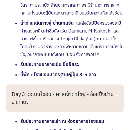
ในราคาประหยัด ร้านอาหารและคาเฟ่ มีร้านอาหารหลาก
หลายทั้งแบบญี่ปุ่นและนานาชาติ รองรับความหิวหลังช้อป
นำท่านเดินทางสู่ ย่านเทนจิน
แหล่งช้อปปิ้งครบวงจร มี
ห้างสรรพสินค้าชื่อดัง เช่น Daimaru, Mitsukoshi, และ
ห้างแฟชั่นสตรีทอย่าง Tenjin Chikagai (ถนนช้อปปิ้ง
ใต้ดิน) ร้านอาหารและคาเฟ่หลากหลาย ตั้งแต่ร้านราเม็งขึ้น
ชื่อ, อิซากายะแบบดั้งเดิม ไปจนถึงคาเฟ่ฮิป ๆ
รับประทานอาหารเย็น มื้ออิสระ
ที่พัก : โรงเเรมมาตรฐานญี่ปุ่น 3-5 ดาว
Day 3: วัดนันโซอิน - ศาลเจ้าดาไซฟุ - ช้อปปิ้งย่าน
ฮากาตะ
รับประทานอาหารเช้า ณ ห้องอาหารโรงเเรม