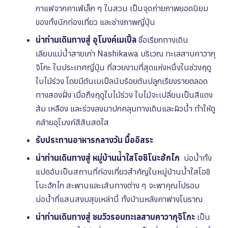
กาแฟจากคาเฟ่เล็ก ๆ ในสวน เป็นจุดถ่ายภาพยอดนิยม
ของทั้งนักท่องเที่ยว และช่างภาพญี่ปุ่น
นำท่านเดินทางสู่ อุโมงค์เมเปิ้ล
ชื่อเรียกทางเดิน
เลียบแม่น้ำสายเก่า Nashikawa บริเวณ ทะเลสาบคาวากุ
จิโกะ ในประเทศญี่ปุ่น ที่สวยงามที่สุดแห่งหนึ่งในช่วงฤดู
ใบไม้ร่วง โดยมีต้นเมเปิ้ลนับร้อยต้นปลูกเรียงรายตลอด
ทางสองฝั่ง เมื่อถึงฤดูใบไม้ร่วง ใบไม้จะเปลี่ยนเป็นสีแดง
ส้ม เหลือง และร่วงลงมาปกคลุมทางเดินและผิวน้ำ ทำให้ดู
คล้ายอุโมงค์สีสันสดใส
รับประทานอาหารกลางวัน
มื้ออิสระ
นำท่านเดินทางสู่ หมู่บ้านน้ำใสโอชิโนะฮักไก
บ่อน้ำทั้ง
แปดอันเป็นสถานที่ท่องเที่ยวสำคัญในหมู่บ้านน้ำใสโอชิ
โนะฮักไก สะพานและเส้นทางต่าง ๆ จะพาคุณไปรอบ
บ่อน้ำที่แสนสงบสุขเหล่านี้ ทั้งบ้านหลังคาฟางโบราณ
นำท่านเดินทางสู่ ชมวิวรอบทะเลสาบคาวากุจิโกะ
เป็น