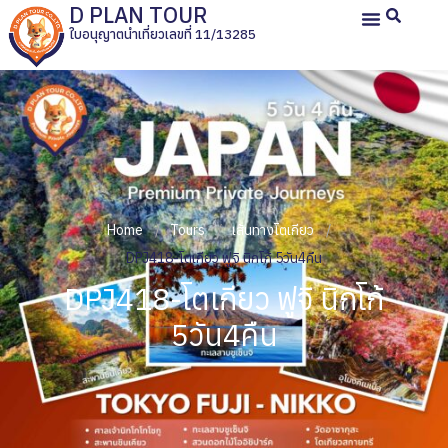
D PLAN TOUR
ใบอนุญาตนำเที่ยวเลขที่ 11/13285
หน้าหลัก
ทัวร์ญี่ปุ่นส่วนตัว
ทัวร์ส่วนตัวประเทศอื่น
ทัวร์กรุ๊ปเหมา
รีวิวลูกค้า
เกี่ยวกับเรา
Home
Tours
เส้นทางโตเกียว
DPJ418-โตเกียว ฟูจิ นิกโก้ 5วัน4คืน
DPJ418-โตเกียว ฟูจิ นิกโก้
5วัน4คืน