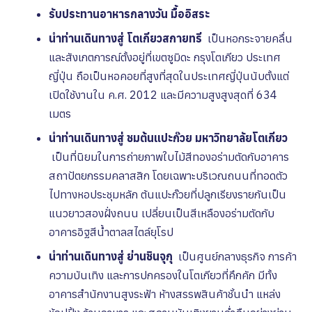
รับประทานอาหารกลางวัน มื้ออิสระ
นำท่านเดินทางสู่ โตเกียวสกายทรี
เป็นหอกระจายคลื่น
และสังเกตการณ์ตั้งอยู่ที่เขตซูมิดะ กรุงโตเกียว ประเทศ
ญี่ปุ่น ถือเป็นหอคอยที่สูงที่สุดในประเทศญี่ปุ่นนับตั้งแต่
เปิดใช้งานใน ค.ศ. 2012 และมีความสูงสูงสุดที่ 634
เมตร
นำท่านเดินทางสู่ ชมต้นแปะก๊วย มหาวิทยาลัยโตเกียว
เป็นที่นิยมในการถ่ายภาพใบไม้สีทองอร่ามตัดกับอาคาร
สถาปัตยกรรมคลาสสิก โดยเฉพาะบริเวณถนนที่ทอดตัว
ไปทางหอประชุมหลัก
ต้นแปะก๊วยที่ปลูกเรียงรายกันเป็น
แนวยาวสองฝั่งถนน เปลี่ยนเป็นสีเหลืองอร่ามตัดกับ
อาคารอิฐสีน้ำตาลสไตล์ยุโรป
นำท่านเดินทางสู่ ย่านชินจุกุ
เป็นศูนย์กลางธุรกิจ การค้า
ความบันเทิง และการปกครองในโตเกียวที่คึกคัก มีทั้ง
อาคารสำนักงานสูงระฟ้า ห้างสรรพสินค้าชั้นนำ แหล่ง