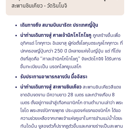
สะพานชินเคียว - วัดรินโนจิ
เดินทางถึง สนามบินนาริตะ ประเทศญี่ปุ่น
นำท่านเดินทางสู่ ศาลเจ้านิกโกโทโชกู
ถูกสร้างขึ้นเพื่อ
อุทิศแด่ โทกุกาวะ อิเอยาสุ ผู้ก่อตั้งโชกุนตระกูลโทกุกาวะ ที่
ปกครองญี่ปุ่นกว่า 250 ปี มีหลายแห่งในญี่ปุ่น แต่ ที่โด่ง
ดังที่สุดคือ “ศาลเจ้านิกโกโทโชกู”
จังหวัดโทจิงิ ได้รับการ
ขึ้นทะเบียนเป็น มรดกโลกยูเนสโก
รับประทานอาหารกลางวัน
มื้ออิสระ
นำท่านเดินทางสู่ สะพานชินเคียว
สะพานชินเคียวสีแดง
ชาดอันงดงาม มีความยาว 28 เมตร และกว้างเกือบ 8
เมตร ตั้งอยู่ทางเข้าสู่เทือกเขานิกโก ตามตำนานเล่าว่า พระ
โชโด พระสงฆ์นิกายพุทธ ประมุของค์แรกของนิกโก ได้ขอ
ความช่วยเหลือจากเทพเจ้าแห่งภูเขาในการข้ามแม่น้ำไดยะ
ทันใดนั้น งูสองตัวก็ปรากฏตัวขึ้นและกลายร่างเป็นสะพาน