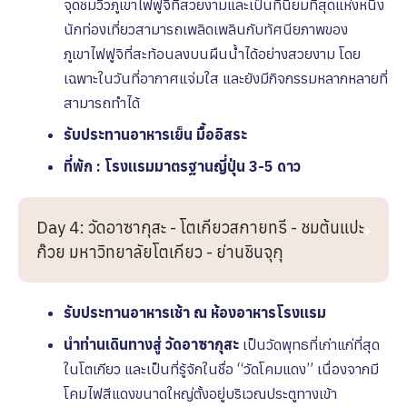
จุดชมวิวภูเขาไฟฟูจิที่สวยงามและเป็นที่นิยมที่สุดแห่งหนึ่ง
นักท่องเที่ยวสามารถเพลิดเพลินกับทัศนียภาพของ
ภูเขาไฟฟูจิที่สะท้อนลงบนผืนน้ำได้อย่างสวยงาม โดย
เฉพาะในวันที่อากาศแจ่มใส และยังมีกิจกรรมหลากหลายที่
สามารถทำได้
รับประทานอาหารเย็น
มื้ออิสระ
ที่พัก : โรงเเรมมาตรฐานญี่ปุ่น 3-5 ดาว
Day 4: วัดอาซากุสะ - โตเกียวสกายทรี - ชมต้นแปะ
ก๊วย มหาวิทยาลัยโตเกียว - ย่านชินจุกุ
รับประทานอาหารเช้า ณ ห้องอาหารโรงเเรม
นำท่านเดินทางสู่ วัดอาซากุสะ
เป็นวัดพุทธที่เก่าแก่ที่สุด
ในโตเกียว และเป็นที่รู้จักในชื่อ “วัดโคมแดง” เนื่องจากมี
โคมไฟสีแดงขนาดใหญ่ตั้งอยู่บริเวณประตูทางเข้า