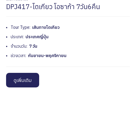
DPJ417-โตเกียว โอซาก้า 7วัน6คืน
Tour Type:
เส้นทางโตเกียว
ประเทศ:
ประเทศญี่ปุ่น
จำนวนวัน:
7 วัน
ช่วงเวลา:
กันยายน-พฤศจิกายน
ดูเพิ่มเติม
Name
*