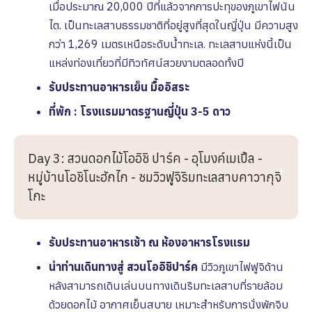
เมื่อประมาณ 20,000 ปีที่แล้วจากการปะทุของภูเขาไฟนัน
ไต. เป็นทะเลสาบธรรมชาติที่อยู่สูงที่สุดในญี่ปุ่น มีความสูง
กว่า 1,269 เมตรเหนือระดับน้ำทะเล. ทะเลสาบแห่งนี้เป็น
แหล่งท่องเที่ยวที่มีทิวทัศน์สวยงามตลอดทั้งปี
รับประทานอาหารเย็น มื้ออิสระ
ที่พัก : โรงเเรมมาตรฐานญี่ปุ่น 3-5 ดาว
Day 3: สวนดอกไม้โออิชิ ปาร์ค - อุโมงค์เมเปิ้ล -
หมู่บ้านโอชิโนะฮักไก - ชมวิวฟูจิริมทะเลสาบคาวากุจิ
โกะ
รับประทานอาหารเช้า ณ ห้องอาหารโรงเเรม
นำท่านเดินทางสู่ สวนโออิชิปาร์ค
มีวิวภูเขาไฟฟูจิด้าน
หลังสามารถเดินเล่นบนทางเดินริมทะเลสาบที่รายล้อม
ด้วยดอกไม้ อากาศเย็นสบาย เหมาะสำหรับการนั่งพักจิบ