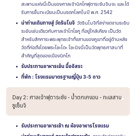
สะพานแห่งนี้เป็นของศาลเจ้านิกโกฟุตาระซันจินจะ และได้
รับการขึ้นทะเบียนเป็นมรดกโลกในปี พ.ศ. 2542
นำท่านเดินทางสู่ วัดรินโนจิ
วัดรินโนจิที่สง่างดงามระยิบ
ระยับเช่นเดียวกับ
ศาลเจ้าโทโชกู
ที่อยู่ใกล้เคียง เป็นวัด
สำหรับสักการะพระพุทธเจ้าทั้งสามของภูเขาที่อยู่ด้านหลัง
วัดที่ก่อตั้งโดยพระโชะโดะ โชะนิงนี้เป็นวัดพุทธศาสนาที่
สำคัญที่สุดของเมืองนิกโก
รับประทานอาหารเย็น
มื้ออิสระ
ที่พัก : โรงเเรมมาตรฐานญี่ปุ่น 3-5 ดาว
Day 2: ศาลเจ้าฟุตาระซัง - น้ำตกเคงอน - ทะเลสาบ
ซูเซ็นจิ
รับประทานอาหารเช้า ณ ห้องอาหารโรงเเรม