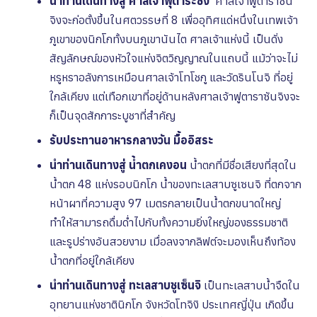
นำท่านเดินทางสู่ ศาลเจ้าฟุตาระซัง
ศาลเจ้าฟูตาราซัน
จิงจะก่อตั้งขึ้นในศตวรรษที่ 8 เพื่ออุทิศแด่หนึ่งในเทพเจ้า
ภูเขาของนิกโกทั้งบนภูเขานันไต ศาลเจ้าแห่งนี้ เป็นดั่ง
สัญลักษณ์ของหัวใจแห่งจิตวิญญาณในแถบนี้ แม้ว่าจะไม่
หรูหราอลังการเหมือน
ศาลเจ้าโทโชกู
และ
วัดรินโนจิ
ที่อยู่
ใกล้เคียง แต่เทือกเขาที่อยู่ด้านหลังศาลเจ้าฟูตาราซันจิงจะ
ก็เป็นจุดสักการะบูชาที่สำคัญ
รับประทานอาหารกลางวัน
มื้ออิสระ
นำท่านเดินทางสู่ น้ำตกเคงอน
น้ำตกที่มีชื่อเสียงที่สุดใน
น้ำตก 48 แห่งรอบนิกโก น้ำของทะเลสาบซูเซนจิ ที่ตกจาก
หน้าผาที่ความสูง 97 เมตรกลายเป็นน้ำตกขนาดใหญ่
ทำให้สามารถดื่มด่ำไปกับทั้งความยิ่งใหญ่ของธรรมชาติ
และรูปร่างอันสวยงาม เมื่อลงจากลิฟต์จะมองเห็นถึงท้อง
น้ำตกที่อยู่ใกล้เคียง
นำท่านเดินทางสู่ ทะเลสาบชูเซ็นจิ
เป็นทะเลสาบน้ำจืดใน
อุทยานแห่งชาตินิกโก จังหวัดโทจิงิ ประเทศญี่ปุ่น เกิดขึ้น