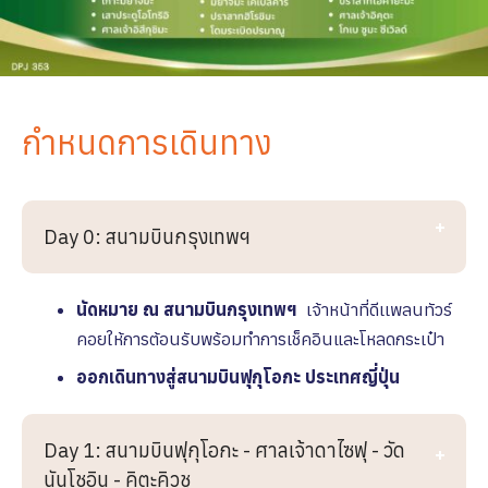
กำหนดการเดินทาง
Day 0: สนามบินกรุงเทพฯ
นัดหมาย ณ สนามบินกรุงเทพฯ
เจ้าหน้าที่ดีเเพลนทัวร์
คอยให้การต้อนรับพร้อมทำการเช็คอินและโหลดกระเป๋า
ออกเดินทางสู่สนามบินฟุกุโอกะ ประเทศญี่ปุ่น
Day 1: สนามบินฟุกุโอกะ - ศาลเจ้าดาไซฟุ - วัด
นันโชอิน - คิตะคิวชู