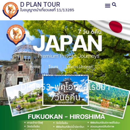
D PLAN TOUR
ใบอนุญาตนำเที่ยวเลขที่ 11/13285
หน้าหลัก
ทัวร์ญี่ปุ่นส่วนตัว
ทัวร์ส่วนตัวประเทศอื่น
ทัวร์กรุ๊ปเหมา
รีวิวลูกค้า
เกี่ยวกับเรา
Home
Tours
เส้นทาง Unseen
DPJ353-ฟุกุโอกะ ฮิโรชิม่า 7วัน6คืน
DPJ353-ฟุกุโอกะ ฮิโรชิม่า
7วัน6คืน