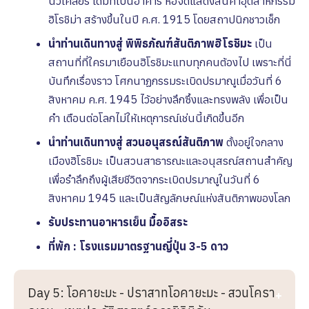
นิวเคลียร์ เดิมทีเป็นอาคาร หอจัดแสดงสินค้าอุตสาหกรรม
ฮิโรชิม่า สร้างขึ้นในปี ค.ศ. 1915 โดยสถาปนิกชาวเช็ก
นำท่านเดินทางสู่ พิพิธภัณฑ์สันติภาพฮิโรชิมะ
เป็น
สถานที่ที่ใครมาเยือนฮิโรชิมะแทบทุกคนต้องไป เพราะที่นี่
บันทึกเรื่องราว โศกนาฏกรรมระเบิดปรมาณูเมื่อวันที่ 6
สิงหาคม ค.ศ. 1945 ไว้อย่างลึกซึ้งและทรงพลัง เพื่อเป็น
คำ เตือนต่อโลกไม่ให้เหตุการณ์เช่นนี้เกิดขึ้นอีก
นำท่านเดินทางสู่ สวนอนุสรณ์สันติภาพ
ตั้งอยู่ใจกลาง
เมืองฮิโรชิมะ เป็นสวนสาธารณะและอนุสรณ์สถานสำคัญ
เพื่อรำลึกถึงผู้เสียชีวิตจากระเบิดปรมาณูในวันที่ 6
สิงหาคม 1945 และเป็นสัญลักษณ์แห่งสันติภาพของโลก
รับประทานอาหารเย็น มื้ออิสระ
ที่พัก : โรงแรมมาตรฐานญี่ปุ่น 3-5 ดาว
Day 5: โอคายะมะ - ปราสาทโอคายะมะ - สวนโครา