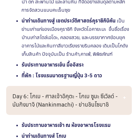
น้ำ ตก สะพานไม้ และลานหิน ที่จัดอย่างสมดุลตามหลัก
การจัดสวนแบบคะเร็นซุย
นำท่านเดินทางสู่ เขตประวัติศาสตร์คุราชิกิบิคัน
เป็น
ย่านเก่าแก่ของเมืองคุราชิกิ จังหวัดโอคายะมะ ขึ้นชื่อเรื่อง
บ้านเก่าสไตล์เอโดะ, คลองสวย, และบรรยากาศย้อนยุค
อาคารไม้และหินทาสีขาวเรียงรายริมคลอง เดิมเป็นโกดัง
เก็บสินค้า ปัจจุบันเป็น ร้านค้า,คาเฟ่, พิพิธภัณฑ์
รับประทานอาหารเย็น มื้ออิสระ
ที่พัก : โรงแรมมาตรฐานญี่ปุ่น 3-5 ดาว
Day 6: โกเบ - ศาลเจ้าอิคุตะ - โกเบ ซูมะ ซีเวิลด์ -
นันกิงมาจิ (Nankinmachi) - ย่านชินไซบาชิ
รับประทานอาหารเช้า ณ ห้องอาหารโรงเเรม
นำท่านเดินทางสู่ โกเบ