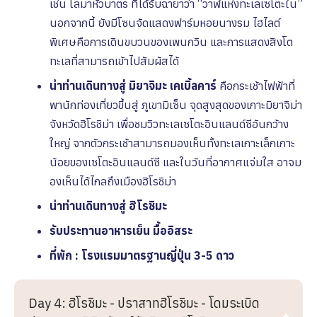
เช่น โลมาหัวบาตร ที่ได้รับฉายาว่า “วาฬแห่งทะเลเซโตะใน”
นอกจากนี้ ยังมีโซนจัดแสดงฟาร์มหอยนางรม ไฮไลต์
พิเศษคือการเดินขบวนของเพนกวิน และการแสดงสิงโต
ทะเลที่สามารถเข้าไปสัมผัสได้
นำท่านเดินทางสู่ มิยาจิมะ เคเบิ้ลคาร์
คือกระเช้าไฟฟ้าที่
พานักท่องเที่ยวขึ้นสู่ ภูเขามิเซ็น จุดสูงสุดของเกาะมิยาจิม่า
จังหวัดฮิโรชิม่า เพื่อชมวิวทะเลเซโตะอินแลนด์ซีอันกว้าง
ใหญ่ จากตัวกระเช้าสามารถมองเห็นทั้งทะเลเกาะเล็กเกาะ
น้อยของเซโตะอินแลนด์ซี และในวันที่อากาศแจ่มใส อาจม
องเห็นได้ไกลถึงเมืองฮิโรชิม่า
นำท่านเดินทางสู่ ฮิโรชิมะ
รับประทานอาหารเย็น มื้ออิสระ
ที่พัก : โรงแรมมาตรฐานญี่ปุ่น 3-5 ดาว
Day 4: ฮิโรชิมะ - ปราสาทฮิโรชิมะ - โดมระเบิด