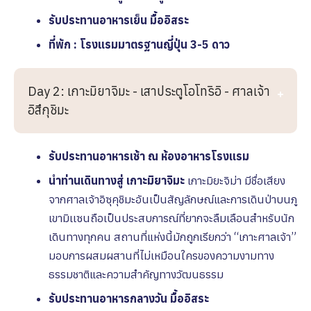
รับประทานอาหารเย็น มื้ออิสระ
ที่พัก : โรงแรมมาตรฐานญี่ปุ่น 3-5 ดาว
Day 2: เกาะมิยาจิมะ - เสาประตูโอโทริอิ - ศาลเจ้า
อิสึกุชิมะ
รับประทานอาหารเช้า ณ ห้องอาหารโรงเเรม
นำท่านเดินทางสู่ เกาะมิยาจิมะ
เกาะมิยะจิม่า มีชื่อเสียง
จากศาลเจ้าอิซุคุชิมะอันเป็นสัญลักษณ์และการเดินป่าบนภู
เขามิเเซนถือเป็นประสบการณ์ที่ยากจะลืมเลือนสำหรับนัก
เดินทางทุกคน สถานที่แห่งนี้มักถูกเรียกว่า “เกาะศาลเจ้า”
มอบการผสมผสานที่ไม่เหมือนใครของความงามทาง
ธรรมชาติและความสำคัญทางวัฒนธรรม
รับประทานอาหารกลางวัน มื้ออิสระ