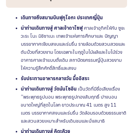
เดินทางถึงสนามบินฟุกุโอกะ ประเทศญี่ปุ่น
นำท่านเดินทางสู่ ศาลเจ้าดาไซฟุ
ศาลเจ้าอุทิศให้กับ ซูงะ
วะระ โนะ มิชิซาเนะ เทพเจ้าแห่งการศึกษาและ ปัญญา
บรรยากาศเงียบสงบและร่มรื่น รายล้อมด้วยสวนสวยและ
ต้นบ๊วยที่สวยงาม โดยเฉพาะในฤดูใบไม้ผลิและใบไม้ร่วง
อาคารศาลเจ้าแบบดั้งเดิม สถาปัตยกรรมญี่ปุ่นสวยงาม
ให้ความรู้สึกศักดิ์สิทธิ์และสงบ
รับประทานอาหารกลางวัน มื้ออิสระ
นำท่านเดินทางสู่ วัดนันโซอิน
เป็นวัดที่มีชื่อเสียงเรื่อง
”พระพุทธรูปนอน พระพุทธรูปทองสัมฤทธิ์ ปางนอน
ขนาดใหญ่ที่สุดในโลก ยาวประมาณ 41 เมตร สูง 11
เมตร บรรยากาศสงบและร่มรื่น วัดล้อมรอบด้วยธรรมชาติ
และสวนสวยเหมาะสำหรับเดินชมและนั่งสมาธิ
นำท่านเดินทางสู่ คิตะคิวชู