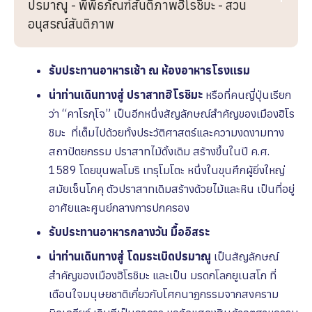
ปรมาณู - พิพิธภัณฑ์สันติภาพฮิโรชิมะ - สวน
อนุสรณ์สันติภาพ
รับประทานอาหารเช้า ณ ห้องอาหารโรงเเรม
นำท่านเดินทางสู่ ปราสาทฮิโรชิมะ
หรือที่คนญี่ปุ่นเรียก
ว่า “คาโรกุโจ” เป็นอีกหนึ่งสัญลักษณ์สำคัญของเมืองฮิโร
ชิมะ ที่เต็มไปด้วยทั้งประวัติศาสตร์และความงดงามทาง
สถาปัตยกรรม ปราสาทไม้ดั้งเดิม สร้างขึ้นในปี ค.ศ.
1589 โดยขุนพลโมริ เทรุโมโตะ หนึ่งในขุนศึกผู้ยิ่งใหญ่
สมัยเซ็นโกคุ ตัวปราสาทเดิมสร้างด้วยไม้และหิน เป็นที่อยู่
อาศัยและศูนย์กลางการปกครอง
รับประทานอาหารกลางวัน มื้ออิสระ
นำท่านเดินทางสู่ โดมระเบิดปรมาณู
เป็นสัญลักษณ์
สำคัญของเมืองฮิโรชิมะ และเป็น มรดกโลกยูเนสโก ที่
เตือนใจมนุษยชาติเกี่ยวกับโศกนาฏกรรมจากสงคราม