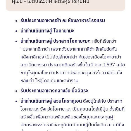
คุเอน - เขตประวัติศาสตร์คุราชิกิบิคัน
รับประทานอาหารเช้า ณ ห้องอาหารโรงเเรม
นำท่านเดินทางสู่ โอคายามะ
นำท่านเดินทางสู่ ปราสาทโอคายะมะ
หรือที่เรียกว่า
“ปราสาทอีกาดำ เพราะตัวปราสาททาสีดำ ลึกลับตัดกับ
หลังคาสีทอง เป็นสัญลักษณ์สำ คัญของเมืองโอคายาม่า
สถาปัตยกรรม ปราสาทเดิมสร้างขึ้นในปี ค.ศ. 1597 สมัย
ซามูไรยุคเอโดะ ตัวปราสาทมีหอคอยสูง 5 ชั้น ทาสีดำ ทั้ง
หลัง ทำ ให้ดูโดดเด่นและสง่างาม
รับประทานอาหารกลางวัน มื้ออิสระ
นำท่านเดินทางสู่ สวนโคราคุเอน
ตั้งอยู่ใกล้กับ ปราสาท
โอคายะมะ จังหวัดโอคายะมะ เป็นสวนสไตล์ญี่ปุ่น ดั้งเดิมที่
สร้างขึ้นเพื่อความเพลิดเพลินของโชกุนและตระกูลผู้
ปกครองธรรมชาติและภูมิทัศน์แบบญี่ปุ่นดั้งเดิม สวนมีบึง