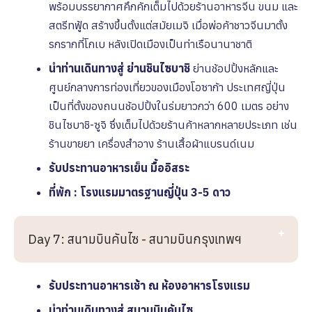
พร้อมบรรยากาศคึกคักเต็มไปด้วยร้านอาหารจีน ขนม และ
สตรีทฟู้ด สร้างขึ้นตั้งแต่สมัยเมจิ เมื่อพ่อค้าชาวจีนมาตั้ง
รกรากที่โกเบ หลังเปิดเมืองเป็นท่าเรือนานาชาติ
นำท่านเดินทางสู่ ย่านชินไซบาชิ
ย่านช้อปปิ้งหลักและ
ศูนย์กลางการท่องเที่ยวของเมืองโอซาก้า ประเทศญี่ปุ่น
เป็นที่ตั้งของถนนช้อปปิ้งในร่มยาวกว่า 600 เมตร อย่าง
ชินไซบาชิ-ซูจิ ซึ่งเต็มไปด้วยร้านค้าหลากหลายประเภท เช่น
ร้านขายยา เครื่องสำอาง ร้านเสื้อผ้าแบรนด์เนม
รับประทานอาหารเย็น มื้ออิสระ
ที่พัก : โรงแรมมาตรฐานญี่ปุ่น 3-5 ดาว
Day 7: สนามบินคันไซ - สนามบินกรุงเทพฯ
รับประทานอาหารเช้า ณ ห้องอาหารโรงเเรม
นำท่านเดินทางสู่ สนามบินคันไซ