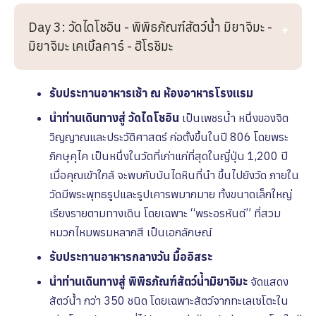
Day 3: วัดไดโชอิน - พิพิธภัณฑ์สัตว์น้ำ มิยาจิมะ -
มิยาจิมะ เคเบิ้ลคาร์ - ฮิโรชิมะ
รับประทานอาหารเช้า ณ ห้องอาหารโรงเเรม
นำท่านเดินทางสู่ วัดไดโชอิน
เป็นเพชรน้ำ หนึ่งของจิต
วิญญาณและประวัติศาสตร์ ก่อตั้งขึ้นในปี 806 โดยพระ
ภิกษุคุไค เป็นหนึ่งในวัดที่เก่าแก่ที่สุดในญี่ปุ่น 1,200 ปี
เมื่อคุณเข้าใกล้ จะพบกับบันไดหินที่นำ ขึ้นไปยังวัด ภายใน
วัดมีพระพุทธรูปและรูปเคารพมากมาย ทั้งขนาดเล็กใหญ่
เรียงรายตามทางเดิน โดยเฉพาะ “พระอรหันต์” ที่สวม
หมวกไหมพรมหลากสี เป็นเอกลักษณ์
รับประทานอาหารกลางวัน มื้ออิสระ
นำท่านเดินทางสู่ พิพิธภัณฑ์สัตว์น้ำมิยาจิมะ
จัดแสดง
สัตว์น้ำ กว่า 350 ชนิด โดยเฉพาะสัตว์จากทะเลเซโตะใน