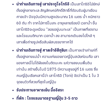
นำท่านเดินทางสู่ เสาประตูโอโทริอิ
เป็นเสาโทริอิไม้ยักษ์
ตั้งอยู่กลางทะเล สัญลักษณ์ศักดิ์สิทธิ์ที่ต้อนรับผู้มาเยือน
ศาลเจ้า ปัจจุบันมีความสูงประมาณ 16 เมตร น้ำ หนักราว
60 ตัน ทำ จากไม้การ์โนเกะ อายุหลายร้อยปี เวลาน้ำ ขึ้น
เสาโทริอิจะดูเหมือน “ลอยอยู่บนทะเล” เป็นภาพที่งดงาม
และโรแมนติกมาก เวลาน้ำ ลง สามารถเดินลงไปใกล้ ๆ
เสาเพื่อถ่ายรูปหรือสัมผัสบรรยากาศได้
นำท่านเดินทางสู่ ศาลเจ้าอิสึกุชิมะ
เป็นศาลเจ้าเก่าแก่ที่
ตั้งอยู่กลางแม่น้ำ ความเก่งของชาวญี่ปุ่นสมัยก่อนคือ เสา
ของศาลนี้ไม่ได้ฝังลงในติดนะคะ แค่วางลงบนพื้นดิน
เท่านั้น สร้างขึ้นในปี 1875 มีความสูงอยู่ที่ 16 เมตร ซึ่ง
คนญี่ปุ่นเรียกเสานี้ว่า เสาโทริอิ (Torii) จัดว่าเป็น 1 ใน 3
จุดชมวิวที่สวยที่สุดในญี่ปุ่น
รับประทานอาหารเย็น มื้ออิสระ
ที่พัก : โรงแรมมาตรฐานญี่ปุ่น 3-5 ดาว