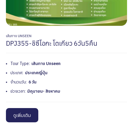
เส้นทาง UNSEEN
DPJ355-ชิซึโอกะ โตเกียว 6วัน5คืน
Tour Type:
เส้นทาง Unseen
ประเทศ:
ประเทศญี่ปุ่น
จำนวนวัน:
6 วัน
ช่วงเวลา:
มิถุนายน- สิงหาคม
ดูเพิ่มเติม