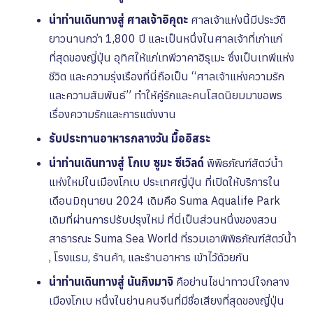
นำท่านเดินทางสู่ ศาลเจ้าอิคุตะ
ศาลเจ้าแห่งนี้มีประวัติ
ยาวนานกว่า 1,800 ปี และเป็นหนึ่งในศาลเจ้าที่เก่าแก่
ที่สุดของญี่ปุ่น อุทิศให้แก่เทพีวาคาฮิรุเมะ ซึ่งเป็นเทพีแห่ง
ชีวิต และความรุ่งเรืองที่นี่ถือเป็น “ศาลเจ้าแห่งความรัก
และความสัมพันธ์” ทำให้คู่รักและคนโสดนิยมมาขอพร
เรื่องความรักและการแต่งงาน
รับประทานอาหารกลางวัน มื้ออิสระ
นำท่านเดินทางสู่ โกเบ ซูมะ ซีเวิลด์
พิพิธภัณฑ์สัตว์น้ำ
แห่งใหม่ในเมืองโกเบ ประเทศญี่ปุ่น ที่เปิดให้บริการใน
เดือนมิถุนายน 2024 เดิมคือ Suma Aqualife Park
เดิมที่ผ่านการปรับปรุงใหม่ ที่นี่เป็นส่วนหนึ่งของสวน
สาธารณะ Suma Sea World ที่รวมเอาพิพิธภัณฑ์สัตว์น้ำ
, โรงแรม, ร้านค้า, และร้านอาหาร เข้าไว้ด้วยกัน
นำท่านเดินทางสู่ นันกิงมาจิ
คือย่านไชน่าทาวน์ใจกลาง
เมืองโกเบ หนึ่งในย่านคนจีนที่มีชื่อเสียงที่สุดของญี่ปุ่น