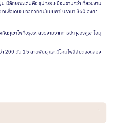
ี่ปุ่น มีลักษณะเด่นคือ รูปทรงเหมือนชามคว่ำ ที่สวยงาม
ยอดเขาเพื่อเดินชมวิวทิวทัศน์แบบพาโนรามา 360 องศา
ยฝั่งหินภูเขาไฟที่ขรุขระ สวยงามจากการปะทุของภูเขาโอมุ
ว่า 200 ต้น 15 สายพันธุ์ และมีโคมไฟสีส้มตลอดสอง