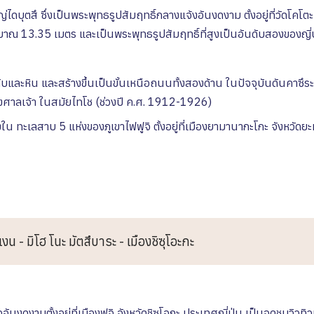
่ไดบุตสึ ซึ่งเป็นพระพุทธรูปสัมฤทธิ์กลางแจ้งอันงดงาม ตั้งอยู่ที่วัดโคโ
ณ 13.35 เมตร และเป็นพระพุทธรูปสัมฤทธิ์ที่สูงเป็นอันดับสองของญี่ปุ
และหิน และสร้างขึ้นเป็นขั้นเหนือถนนทั้งสองด้าน ในปัจจุบันดันคาซึระ
องศาลเจ้า ในสมัยไทโช (ช่วงปี ค.ศ. 1912-1926)
งใน ทะเลสาบ 5 แห่งของภูเขาไฟฟูจิ ตั้งอยู่ที่เมืองยามานากะโกะ จังหวัดยะ
งน - มิโฮ โนะ มัตสึบาระ - เมืองชิซุโอะกะ
วอันงดงามตั้งอยู่ที่เมืองฟูจิ จังหวัดชิซุโอกะ ประเทศญี่ปุ่น เป็นจุดชมวิวท