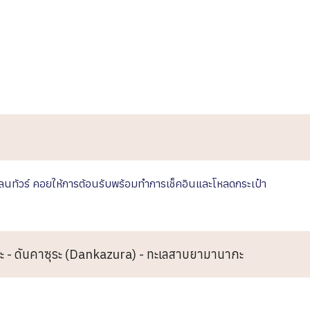
เพลนทัวร์ คอยให้การต้อนรับพร้อมทำการเช็คอินและโหลดกระเป๋า
ะ - ดันคาซุระ (Dankazura) - ทะเลสาบยามานากะ