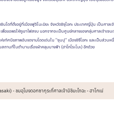
ชินโตที่ตั้งอยู่ที่เมืองฟูจิโนะมิยะ จังหวัดชิซุโอกะ ประเทศญี่ปุ่น เป็นศาลเจ้
) เพื่อขอพรให้ภูเขาไฟสงบ นอกจากจะเป็นศูนย์กลางของกลุ่มศาลเจ้าเซนเง
ห่งทัศนียภาพอันงดงามโดดเด่นใน “ซุนปุ” เมืองชิซึโอกะ และเป็นส่วนหนึ
เป็นสถานที่ในตำนานเรื่องผ้าคลุมนางฟ้า (ฮาโกโระโมะ) อีกด้วย
saki) - ชมอุโมงดอกซากุระที่ศาลเจ้ามิชิมะไทฉะ - ฮาโกเน่