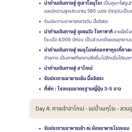
นำท่านเดินทางสู่
ภูเขาโอมุโระ
เ
ป็นภูเขาไฟรูปก
และมีความสูงประมาณ 580 เมตร
ปัจจุบันเป็น
รับประทานอาหารกลางวัน
มื้ออิสระ
นำท่านเดินทางสู่
จุดชมวิว โจกาซากิ
ชายฝั่งโจ
โระเมื่อ 4,000 ปีก่อน เป็นส่วนหนึ่งของอุทยานแห
นำท่านเดินทางสู่ ชมอุโมงค์ดอกซากุระที่ศาลเ
ข้างทาง เป็นภาพที่งดงามยิ่งขึ้นไปอีกเมื่อได้ชมซา
นำท่านเดินทางสู่ ฮาโกเน่
รับประทานอาหารเย็น มื้ออิสระ
ที่พัก : โรงเเรมมาตรฐานญี่ปุ่น 3-5 ดาว
Day 4: ศาลเจ้าฮาโกเน่ - แม่น้ำเมกุโระ - สวนอุ
รับประทานอาหารเช้า ณ ห้องอาหารโรงเเรม