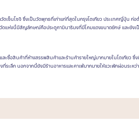
กวัดเซ็นโซจิ ซึ่งเป็นวัดพุทธที่เก่าแก่ที่สุดในกรุงโตเกียว ประเทศญี่ปุ่น ก่
 วัดแห่งนี้มีสัญลักษณ์คือประตูคามินาริมงที่มีโคมแดงขนาดยักษ์ และยั
ละซื้อสินค้าที่ห้างสรรพสินค้าและร้านค้ารายใหญ่มากมายในโตเกียว ซึ่งมีต
ที่ระลึก นอกจากนี้ยังมีร้านอาหารและคาเฟ่มากมายให้แวะพักผ่อนระหว่า