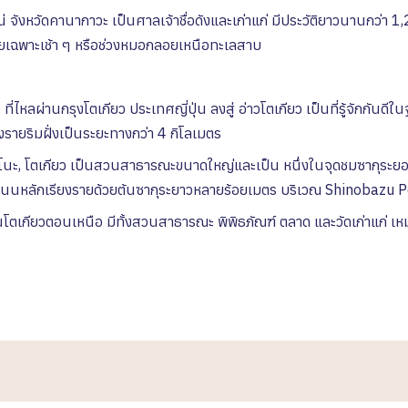
่ จังหวัดคานากาวะ เป็นศาลเจ้าชื่อดังและเก่าแก่ มีประวัติยาวนานกว่า 1
ดยเฉพาะเช้า ๆ หรือช่วงหมอกลอยเหนือทะเลสาบ
 ที่ไหลผ่านกรุงโตเกียว ประเทศญี่ปุ่น ลงสู่ อ่าวโตเกียว เป็นที่รู้จักกัน
ยงรายริมฝั่งเป็นระยะทางกว่า 4 กิโลเมตร
ุเอโนะ, โตเกียว เป็นสวนสาธารณะขนาดใหญ่และเป็น หนึ่งในจุดชมซากุระยอด
นนหลักเรียงรายด้วยต้นซากุระยาวหลายร้อยเมตร บริเวณ Shinobazu P
นโตเกียวตอนเหนือ มีทั้งสวนสาธารณะ พิพิธภัณฑ์ ตลาด และวัดเก่าแก่ 