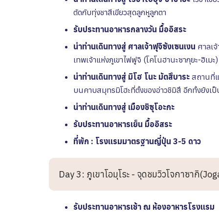
ตัดกับทุ่งชาสีเขียวสุดลูกหูลูกตา
รับประทานอาหารกลางวัน
มื้ออิสระ
นำท่านเดินทางสู่ ศาลเจ้าฟุจิซังเซนเงน
ศาลเจ้า
เทพเจ้าแห่งภูเขาไฟฟูจิ (โคโนฮานะซากุยะ-ฮิเมะ
นำท่านเดินทางสู่
มิโฮ โนะ มัตสึบาระ
สถานที่แ
บนคาบสมุทรมิโฮะที่ตั้งของอ่าวชิมิสึ อีกทั้งยัง
นำท่านเดินทางสู่
เมืองชิซุโอะกะ
รับประทานอาหารเย็น มื้ออิสระ
ที่พัก : โรงเเรมมาตรฐานญี่ปุ่น 3-5 ดาว
Day 3: ภูเขาโอมุโระ - จุดชมวิวโจกาซากิ(Joga
รับประทานอาหารเช้า ณ ห้องอาหารโรงเเรม