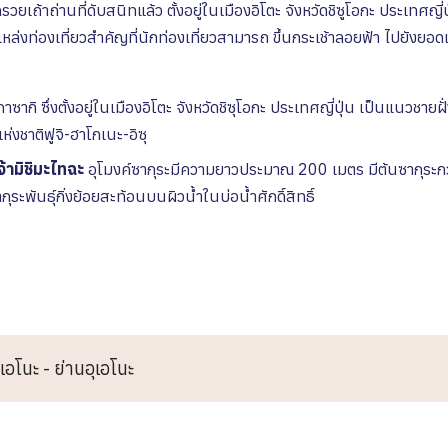
รวยเถ้าถ่านที่ดับสนิทแล้ว ตั้งอยู่ในเมืองอิโตะ จังหวัดชิซูโอกะ ประเทศญ
แหล่งท่องเที่ยวสำคัญที่นักท่องเที่ยวสามารถ ขึ้นกระเช้าลอยฟ้า ไปยัง
กาซากิ
ซึ่งตั้งอยู่ในเมืองอิโตะ จังหวัดชิซุโอกะ ประเทศญี่ปุ่น เป็นแนวชา
่งชาติฟูจิ-ฮาโกเนะ-อิซุ
จ้ามิชิมะไทฉะ
อุโมงค์ซากุระมีความยาวประมาณ 200 เมตร มีต้นซากุระก
กุระพันธุ์กิ่งย้อยสะท้อนบนผิวน้ำในบ่อน้ำศักดิ์สิทธิ์
เอโนะ - ย่านอุเอโนะ