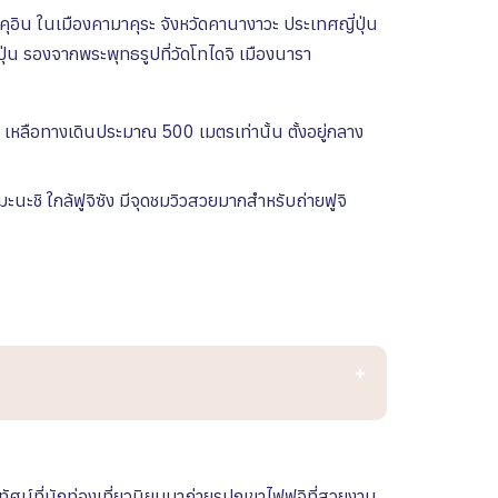
ตะคุอิน ในเมืองคามาคุระ จังหวัดคานางาวะ ประเทศญี่ปุ่น
่น รองจากพระพุทธรูปที่วัดโทไดจิ เมืองนารา
 เหลือทางเดินประมาณ 500 เมตรเท่านั้น ตั้งอยู่กลาง
มะนะชิ
ใกล้ฟูจิซัง
มีจุดชมวิวสวยมากสำหรับถ่ายฟูจิ
ิวทัศน์ที่นักท่องเที่ยวนิยมมาถ่ายรูปภูเขาไฟฟูจิที่สวยงาม