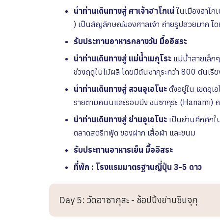
นำท่านเดินทางสู่
ศาเจ้าฮาโกเน่
ในเมืองฮาโกเน
) เป็นสัญลักษณ์ของศาลเจ้า ถ่ายรูปสวยมาก โ
รับประทานอาหารกลางวัน
มื้ออิสระ
นำท่านเดินทางสู่ แม่น้ำเมกุโระ
แม่น้ำสายเล็กๆ
ช่วงฤดูใบไม้ผลิ โดยมีต้นซากุระกว่า 800 ต้นเรี
นำท่านเดินทางสู่ สวนอุเอโนะ
ตั้งอยู่ใน เขตอ
รายตามถนนและรอบบึง
ชมซากุระ (Hanami) ถ
นำท่านเดินทางสู่ ย่านอุเอโนะ
เป็นย่านคึกคักใ
ตลาดสตรีทฟู้ด ของฝาก เสื้อผ้า และขนม
รับประทานอาหารเย็น มื้ออิสระ
ที่พัก : โรงเเรมมาตรฐานญี่ปุ่น 3-5 ดาว
Day 5: วัดอาซากุสะ - ช้อปปิ้งย่านชินจุกุ