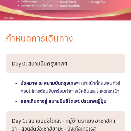
กำหนดการเดินทาง
Day 0: สนามบินกรุงเทพฯ
นัดหมาย ณ สนามบินกรุงเทพฯ
เจ้าหน้าที่ดีเเพลนทัวร์
คอยให้การต้อนรับพร้อมทำการเช็คอินและโหลดกระเป๋า
ออกเดินทางสู่
สนามบินชิโตเสะ ประเทศญี่ปุ่น
Day 1: สนามบินชิโตเสะ - หมู่บ้านราเมง อาซาฮิคา
ว่า - สวนสัตว์อะซาฮิยามะ - นิงเกิ้ลเทอเรส