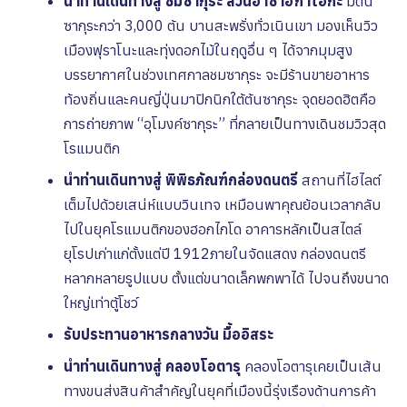
นำท่านเดินทางสู่ ชมซากุระ สวนอาซาฮิกาโอกะ
มีต้น
ซากุระกว่า 3,000 ต้น บานสะพรั่งทั่วเนินเขา มองเห็นวิว
เมืองฟุราโนะและทุ่งดอกไม้ในฤดูอื่น ๆ ได้จากมุมสูง
บรรยากาศในช่วงเทศกาลชมซากุระ จะมีร้านขายอาหาร
ท้องถิ่นและคนญี่ปุ่นมาปิกนิกใต้ต้นซากุระ จุดยอดฮิตคือ
การถ่ายภาพ “อุโมงค์ซากุระ” ที่กลายเป็นทางเดินชมวิวสุด
โรแมนติก
นำท่านเดินทางสู่ พิพิธภัณฑ์กล่องดนตรี
สถานที่ไฮไลต์
เต็มไปด้วยเสน่ห์แบบวินเทจ เหมือนพาคุณย้อนเวลากลับ
ไปในยุคโรแมนติกของฮอกไกโด อาคารหลักเป็นสไตล์
ยุโรปเก่าแก่ตั้งแต่ปี 1912ภายในจัดแสดง กล่องดนตรี
หลากหลายรูปแบบ ตั้งแต่ขนาดเล็กพกพาได้ ไปจนถึงขนาด
ใหญ่เท่าตู้โชว์
รับประทานอาหารกลางวัน
มื้ออิสระ
นำท่านเดินทางสู่ คลองโอตารุ
คลองโอตารุเคยเป็นเส้น
ทางขนส่งสินค้าสำคัญในยุคที่เมืองนี้รุ่งเรืองด้านการค้า