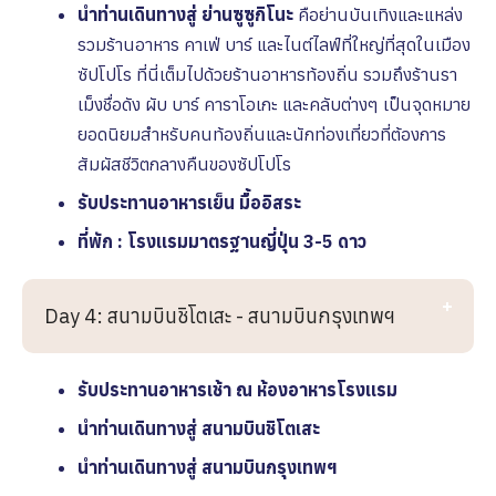
นำท่านเดินทางสู่ ย่านซูซูกิโนะ
คือย่านบันเทิงและแหล่ง
รวมร้านอาหาร คาเฟ่ บาร์ และไนต์ไลฟ์ที่ใหญ่ที่สุดในเมือง
ซัปโปโร ที่นี่เต็มไปด้วยร้านอาหารท้องถิ่น รวมถึงร้านรา
เม็งชื่อดัง ผับ บาร์ คาราโอเกะ และคลับต่างๆ เป็นจุดหมาย
ยอดนิยมสำหรับคนท้องถิ่นและนักท่องเที่ยวที่ต้องการ
สัมผัสชีวิตกลางคืนของซัปโปโร
รับประทานอาหารเย็น มื้ออิสระ
ที่พัก : โรงเเรมมาตรฐานญี่ปุ่น 3-5 ดาว
Day 4: สนามบินชิโตเสะ - สนามบินกรุงเทพฯ
รับประทานอาหารเช้า ณ ห้องอาหารโรงเเรม
นำท่านเดินทางสู่ สนามบินชิโตเสะ
นำท่านเดินทางสู่ สนามบินกรุงเทพฯ