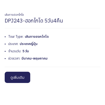
เส้นทางฮอกไกโด
DPJ243-ฮอกไกโด 5วัน4คืน
Tour Type:
เส้นทางฮอกไกโด
ประเทศ:
ประเทศญี่ปุ่น
จำนวนวัน:
5 วัน
ช่วงเวลา:
มีนาคม-พฤษภาคม
ดูเพิ่มเติม