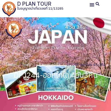
D PLAN TOUR
ใบอนุญาตนำเที่ยวเลขที่ 11/13285
หน้าหลัก
ทัวร์ญี่ปุ่นส่วนตัว
ทัวร์ส่วนตัวประเทศอื่น
ทัวร์กรุ๊ปเหมา
รีวิวลูกค้า
เกี่ยวกับเรา
Home
Tours
เส้นทางฮอกไกโด
DPJ244-ฮอกไกโด 4วัน3คืน
DPJ244-ฮอกไกโด 4วัน3คืน