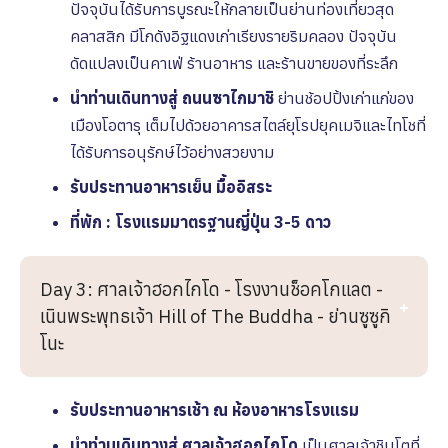
ปัจจุบันได้รับการบูรณะให้กลายเป็นย่านท่องเที่ยวสุด
คลาสสิก มีโกดังอิฐแดงเก่าเรียงรายริมคลอง ปัจจุบัน
ดัดแปลงเป็นคาเฟ่ ร้านอาหาร และร้านขายของที่ระลึก
นำท่านเดินทางสู่ ถนนซาไกมาชิ
ย่านช้อปปิ้งเก่าแก่ของ
เมืองโอตารุ เต็มไปด้วยอาคารสไตล์ยุโรปยุคเมจิและไทโชที่
ได้รับการอนุรักษ์ไว้อย่างสวยงาม
รับประทานอาหารเย็น มื้ออิสระ
ที่พัก : โรงเเรมมาตรฐานญี่ปุ่น 3-5 ดาว
Day 3: ศาลเจ้าฮอกไกโด - โรงงานช็อคโกแลต -
เนินพระพุทธเจ้า Hill of The Buddha - ย่านซูซูกิ
โนะ
รับประทานอาหารเช้า ณ ห้องอาหารโรงเเรม
นำท่านเดินทางสู่ ศาลเจ้าฮอกไกโด
เป็นศาลเจ้าชินโตที่