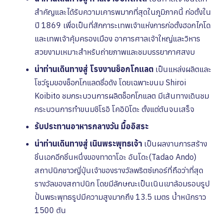
สำคัญและได้รับความเคารพมากที่สุดในภูมิภาคนี้ ก่อตั้งใน
ปี 1869 เพื่อเป็นที่สักการะเทพเจ้าแห่งการก่อตั้งฮอกไกโด
และเทพเจ้าคุ้มครองเมือง อาคารศาลเจ้าใหญ่และวิหาร
สวยงามเหมาะสำหรับถ่ายภาพและชมบรรยากาศสงบ
นำท่านเดินทางสู่ โรงงานช็อกโกแลต
เป็นแหล่งผลิตและ
โชว์รูมของช็อกโกแลตชื่อดัง โดยเฉพาะขนม Shiroi
Koibito ชมกระบวนการผลิตช็อกโกแลต มีเส้นทางเดินชม
กระบวนการทำขนมชิโรอิ โคอิบิโตะ ตั้งแต่ต้นจนเสร็จ
รับประทานอาหารกลางวัน
มื้ออิสระ
นำท่านเดินทางสู่ เนินพระพุทธเจ้า
เป็นผลงานการสร้าง
ชิ้นเอกอีกชิ้นหนึ่งของทาดาโอะ อันโดะ(Tadao Ando)
สถาปนิกชาวญี่ปุ่นเจ้าของรางวัลพริตซ์เกอร์ที่ถือว่าที่สุด
รางวัลของสถาปนิก โดยมีลักษณะเป็นเนินเขาล้อมรอบรูป
ปั้นพระพุทธรูปมีความสูงมากถึง 13.5 เมตร น้ำหนักราว
1500 ตัน