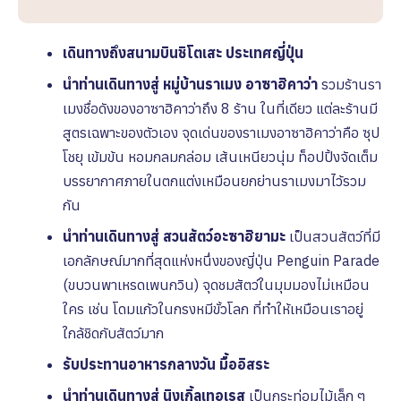
เดินทางถึงสนามบินชิโตเสะ
ประเทศญี่ปุ่น
นำท่านเดินทางสู่
หมู่บ้านราเมง อาซาฮิคาว่า
รวมร้านรา
เมงชื่อดังของอาซาฮิคาว่าถึง 8 ร้าน ในที่เดียว แต่ละร้านมี
สูตรเฉพาะของตัวเอง จุดเด่นของราเมงอาซาฮิคาว่าคือ ซุป
โชยุ เข้มข้น หอมกลมกล่อม เส้นเหนียวนุ่ม ท็อปปิ้งจัดเต็ม
บรรยากาศภายในตกแต่งเหมือนยกย่านราเมงมาไว้รวม
กัน
นำท่านเดินทางสู่
สวนสัตว์อะซาฮิยามะ
เป็นสวนสัตว์ที่มี
เอกลักษณ์มากที่สุดแห่งหนึ่งของญี่ปุ่น Penguin Parade
(ขบวนพาเหรดเพนกวิน)
จุดชมสัตว์ในมุมมองไม่เหมือน
ใคร เช่น โดมแก้วในกรงหมีขั้วโลก ที่ทำให้เหมือนเราอยู่
ใกล้ชิดกับสัตว์มาก
รับประทานอาหารกลางวัน
มื้ออิสระ
นำท่านเดินทางสู่
นิงเกิ้ลเทอเรส
เป็นกระท่อมไม้เล็ก ๆ