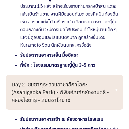
ประมาณ 15 หลัง สร้างเรียงรายท่ามกลางป่าสน แต่ละ
หลังเป็นร้านขาย งานฝีมือแฮนด์เมด ของศิลปินท้องถิ่น
เช่น ของตกแต่งไม้ เครื่องแก้ว เทียนหอม กระดาษญี่ปุ่น
ตอนกลางคืนจะมีการเปิดไฟประดับ ทำให้หมู่บ้านเล็ก ๆ
แห่งนี้ดูอบอุ่นและโรแมนติกมาก ถูกสร้างขึ้นโดย
Kuramoto Sou นักเขียนบทละครชื่อดัง
รับประทานอาหารเย็น
มื้ออิสระ
ที่พัก : โรงเเรมมาตรฐานญี่ปุ่น 3-5 ดาว
Day 2: ชมซากุระ สวนอาซาฮิกาโอกะ
(Asahigaoka Park) - พิพิธภัณฑ์กล่องดนตรี -
คลองโอตารุ - ถนนซาไกมาชิ
รับประทานอาหารเช้า ณ ห้องอาหารโรงเเรม