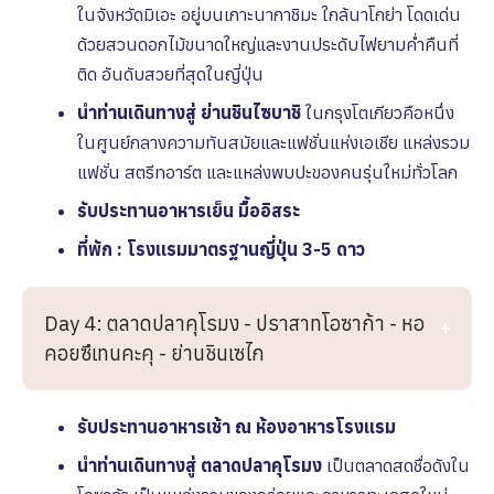
ในจังหวัดมิเอะ อยู่บนเกาะนากาชิมะ ใกล้นาโกย่า โดดเด่น
ด้วยสวนดอกไม้ขนาดใหญ่และงานประดับไฟยามค่ำคืนที่
ติด อันดับสวยที่สุดในญี่ปุ่น
นำท่านเดินทางสู่ ย่านชินไซบาชิ
ในกรุงโตเกียวคือหนึ่ง
ในศูนย์กลางความทันสมัยและแฟชั่นแห่งเอเชีย แหล่งรวม
แฟชั่น สตรีทอาร์ต และแหล่งพบปะของคนรุ่นใหม่ทั่วโลก
รับประทานอาหารเย็น มื้ออิสระ
ที่พัก : โรงเเรมมาตรฐานญี่ปุ่น 3-5 ดาว
Day 4: ตลาดปลาคุโรมง - ปราสาทโอซาก้า - หอ
คอยซึเทนคะคุ - ย่านชินเซไก
รับประทานอาหารเช้า ณ ห้องอาหารโรงเเรม
นำท่านเดินทางสู่ ตลาดปลาคุโรมง
เป็นตลาดสดชื่อดังใน