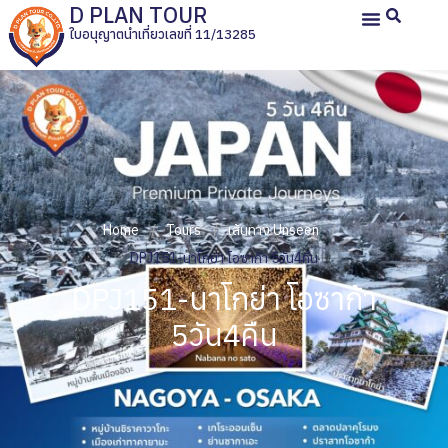
D PLAN TOUR
ใบอนุญาตนำเที่ยวเลขที่ 11/13285
หน้าหลัก
ทัวร์ญี่ปุ่นส่วนตัว
ทัวร์ส่วนตัวประเทศอื่น
ทัวร์กรุ๊ปเหมา
รีวิวลูกค้า
เกี่ยวกับเรา
Home
Tours
เส้นทาง Unseen
DPJ151-นาโกย่า โอซาก้า 5วัน4คืน
DPJ151-นาโกย่า โอซาก้า
5วัน4คืน