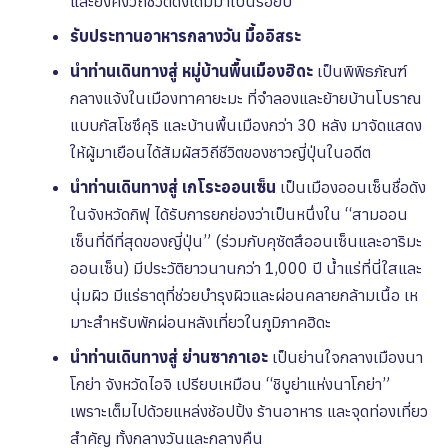
และยังคงวิถีชีวิตดั่งเดิมมาเป็นร้อยปี
รับประทานอาหารกลางวัน มื้ออิสระ
นำท่านเดินทางสู่ หมู่บ้านพื้นเมืองฮิดะ
เป็นพิพิธภัณฑ์
กลางแจ้งในเมืองทาคายะมะ ที่จําลองและย้ายบ้านโบราณ
แบบกัสโชซึคุริ และบ้านพื้นเมืองกว่า 30 หลัง มาจัดแสดง
ให้ผู้มาเยือนได้สัมผัสวิถีชีวิตของชาวญี่ปุ่นในอดีต
นำท่านเดินทางสู่ เกโระออนเซ็น
เป็นเมืองออนเซ็นชื่อดัง
ในจังหวัดกิฟุ ได้รับการยกย่องว่าเป็นหนึ่งใน “สามออน
เซ็นที่ดีที่สุดของญี่ปุ่น” (ร่วมกับคุซัตสึออนเซ็นและอาริมะ
ออนเซ็น) มีประวัติยาวนานกว่า 1,000 ปี น้ำแร่ที่นี่ใสและ
นุ่มผิว มีแร่ธาตุที่ช่วยบํารุงผิวและผ่อนคลายกล้ามเนื้อ เห
มาะสําหรับพักผ่อนหลังเที่ยวในภูมิภาคฮิดะ
นำท่านเดินทางสู่ ย่านซากาเอะ
เป็นย่านใจกลางเมืองนา
โกย่า จังหวัดไอจิ เปรียบเหมือน “ชิบูย่าแห่งนาโกย่า”
เพราะเต็มไปด้วยแหล่งช้อปปิ้ง ร้านอาหาร และจุดท่องเที่ยว
สําคัญ ทั้งกลางวันและกลางคืน