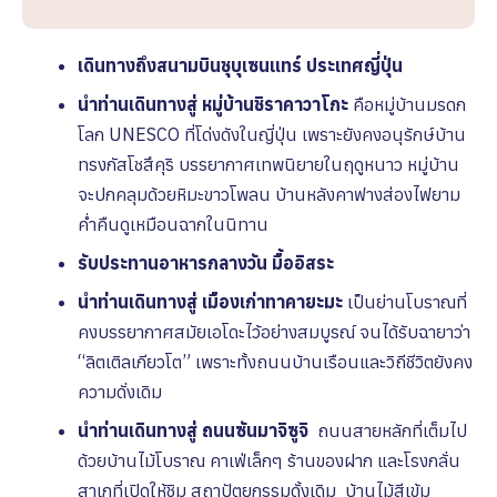
เดินทางถึงสนามบินชุบุเซนแทร์ ประเทศญี่ปุ่น
นำท่านเดินทางสู่ หมู่บ้านชิราคาวาโกะ
คือหมู่บ้านมรดก
โลก UNESCO ที่โด่งดังในญี่ปุ่น เพราะยังคงอนุรักษ์บ้าน
ทรงกัสโชสึคุริ บรรยากาศเทพนิยายในฤดูหนาว หมู่บ้าน
จะปกคลุมด้วยหิมะขาวโพลน บ้านหลังคาฟางส่องไฟยาม
ค่ำคืนดูเหมือนฉากในนิทาน
รับประทานอาหารกลางวัน มื้ออิสระ
นำท่านเดินทางสู่ เมืองเก่าทาคายะมะ
เป็นย่านโบราณที่
คงบรรยากาศสมัยเอโดะไว้อย่างสมบูรณ์ จนได้รับฉายาว่า
“ลิตเติลเกียวโต” เพราะทั้งถนนบ้านเรือนและวิถีชีวิตยังคง
ความดั่งเดิม
นำท่านเดินทางสู่ ถนนซันมาจิซูจิ
ถนนสายหลักที่เต็มไป
ด้วยบ้านไม้โบราณ คาเฟ่เล็กๆ ร้านของฝาก และโรงกลั่น
สาเกที่เปิดให้ชิม สถาปัตยกรรมดั้งเดิม บ้านไม้สีเข้ม