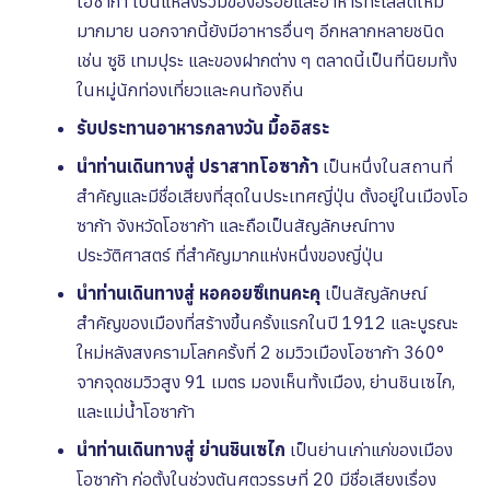
โอซาก้า เป็นแหล่งรวมของอร่อยและอาหารทะเลสดใหม่
มากมาย นอกจากนี้ยังมีอาหารอื่นๆ อีกหลากหลายชนิด
เช่น ซูชิ เทมปุระ และของฝากต่าง ๆ ตลาดนี้เป็นที่นิยมทั้ง
ในหมู่นักท่องเที่ยวและคนท้องถิ่น
รับประทานอาหารกลางวัน มื้ออิสระ
นำท่านเดินทางสู่ ปราสาทโอซาก้า
เป็นหนึ่งในสถานที่
สำคัญและมีชื่อเสียงที่สุดในประเทศญี่ปุ่น ตั้งอยู่ในเมืองโอ
ซาก้า จังหวัดโอซาก้า และถือเป็นสัญลักษณ์ทาง
ประวัติศาสตร์ ที่สำคัญมากแห่งหนึ่งของญี่ปุ่น
นำท่านเดินทางสู่ หอคอยซึเทนคะคุ
เป็นสัญลักษณ์
สำคัญของเมืองที่สร้างขึ้นครั้งแรกในปี 1912 และบูรณะ
ใหม่หลังสงครามโลกครั้งที่ 2 ชมวิวเมืองโอซาก้า 360°
จากจุดชมวิวสูง 91 เมตร มองเห็นทั้งเมือง, ย่านชินเซไก,
และแม่น้ำโอซาก้า
นำท่านเดินทางสู่ ย่านชินเซไก
เป็นย่านเก่าแก่ของเมือง
โอซาก้า ก่อตั้งในช่วงต้นศตวรรษที่ 20 มีชื่อเสียงเรื่อง