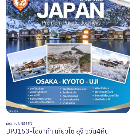
เส้นทาง UNSEEN
DPJ153-โอซาก้า เกียวโต อุจิ 5วัน4คืน