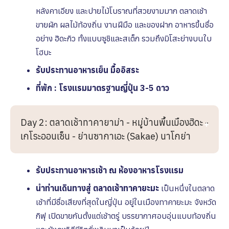
หลังคาเอียง และปายไม้โบราณที่สวยงามมาก ตลาดเช้า
ขายผัก ผลไม้ท้องถิ่น งานฝีมือ และของฝาก อาหารขึ้นชื่อ
อย่าง ฮิดะกิว ทั้งแบบซูชิและสเต็ก รวมถึงมิโสะย่างบนใบ
โฮบะ
รับประทานอาหารเย็น มื้ออิสระ
ที่พัก : โรงเเรมมาตรฐานญี่ปุ่น 3-5 ดาว
Day 2: ตลาดเช้าทาคายาม่า - หมู่บ้านพื้นเมืองฮิดะ -
เกโระออนเซ็น - ย่านซากาเอะ (Sakae) นาโกย่า
รับประทานอาหารเช้า ณ ห้องอาหารโรงเเรม
นําท่านเดินทางสู่ ตลาดเช้าทาคายะมะ
เป็นหนึ่งในตลาด
เช้าที่มีชื่อเสียงที่สุดในญี่ปุ่น อยู่ในเมืองทาคายะมะ จังหวัด
กิฟุ เปิดขายกันตั้งแต่เช้าตรู่ บรรยากาศอบอุ่นแบบท้องถิ่น