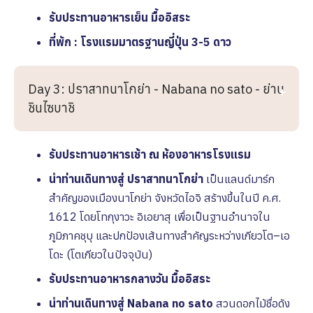
รับประทานอาหารเย็น มื้ออิสระ
ที่พัก : โรงเเรมมาตรฐานญี่ปุ่น 3-5 ดาว
Day 3: ปราสาทนาโกย่า - Nabana no sato - ย่าน
ชินไซบาชิ
รับประทานอาหารเช้า ณ ห้องอาหารโรงเเรม
นำท่านเดินทางสู่ ปราสาทนาโกย่า
เป็นแลนด์มาร์ก
สำคัญของเมืองนาโกย่า จังหวัดไอจิ สร้างขึ้นในปี ค.ศ.
1612 โดยโทกุงาวะ อิเอยาสุ เพื่อเป็นฐานอำนาจใน
ภูมิภาคชุบุ และปกป้องเส้นทางสำคัญระหว่างเกียวโต–เอ
โดะ (โตเกียวในปัจจุบัน)
รับประทานอาหารกลางวัน มื้ออิสระ
นำท่านเดินทางสู่ Nabana no sato
สวนดอกไม้ชื่อดัง