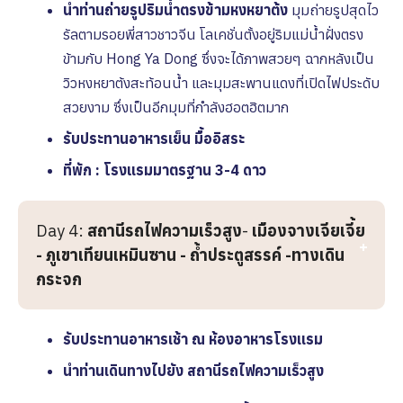
นำท่านถ่ายรูปริมน้ำตรงข้ามหงหยาต้ง
มุมถ่ายรูปสุดไว
รัลตามรอยพี่สาวชาวจีน โลเคชั่นตั้งอยู่ริมแม่น้ำฝั่งตรง
ข้ามกับ Hong Ya Dong ซึ่งจะได้ภาพสวยๆ ฉากหลังเป็น
วิวหงหยาต้งสะท้อนน้ำ และมุมสะพานแดงที่เปิดไฟประดับ
สวยงาม ซึ่งเป็นอีกมุมที่กำลังฮอตฮิตมาก
รับประทานอาหารเย็น มื้ออิสระ
ที่พัก : โรงแรมมาตรฐาน 3-4 ดาว
Day 4:
สถานีรถไฟความเร็วสูง
-
เมืองจางเจียเจี้ย
- ภูเขาเทียนเหมินซาน - ถ้ำประตูสรรค์ -ทางเดิน
กระจก
รับประทานอาหารเช้า ณ ห้องอาหารโรงเเรม
นำท่านเดินทางไปยัง สถานีรถไฟความเร็วสูง