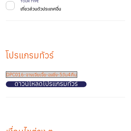
TOUR TYPE
เที่ยวส่วนตัวประเทศอื่น
โปรแกรมทัวร์
DPC016-จางเจียเจี้ย-ฉงชิ่ง-5วัน4คืน
ดาวน์โหลดโปรแกรมทัวร์