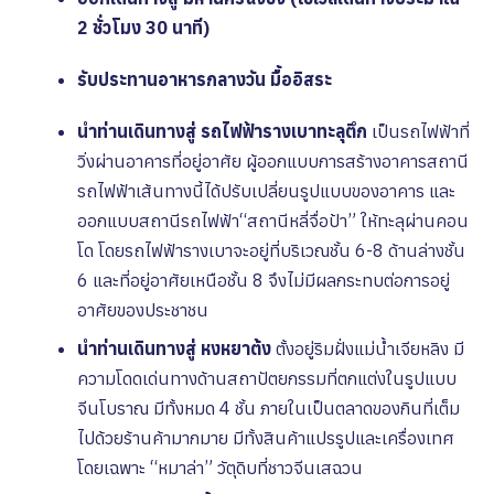
2 ชั่วโมง 30 นาที)
รับประทานอาหารกลางวัน มื้ออิสระ
นำท่านเดินทางสู่ รถไฟฟ้ารางเบาทะลุตึก
เป็นรถไฟฟ้าที่
วิ่งผ่านอาคารที่อยู่อาศัย ผู้ออกแบบการสร้างอาคารสถานี
รถไฟฟ้าเส้นทางนี้ได้ปรับเปลี่ยนรูปแบบของอาคาร และ
ออกแบบสถานีรถไฟฟ้า“สถานีหลี่จื่อป้า” ให้ทะลุผ่านคอน
โด โดยรถไฟฟ้ารางเบาจะอยู่ที่บริเวณชั้น 6-8 ด้านล่างชั้น
6 และที่อยู่อาศัยเหนือชั้น 8 จึงไม่มีผลกระทบต่อการอยู่
อาศัยของประชาชน
นำท่านเดินทางสู่ หงหยาต้ง
ตั้งอยู่ริมฝั่งแม่น้ำเจียหลิง มี
ความโดดเด่นทางด้านสถาปัตยกรรมที่ตกแต่งในรูปแบบ
จีนโบราณ มีทั้งหมด 4 ชั้น ภายในเป็นตลาดของกินที่เต็ม
ไปด้วยร้านค้ามากมาย มีทั้งสินค้าแปรรูปและเครื่องเทศ
โดยเฉพาะ “หมาล่า” วัตุดิบที่ชาวจีนเสฉวน