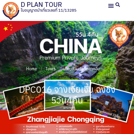
D PLAN TOUR
ใบอนุญาตนำเที่ยวเลขที่ 11/13285
หน้าหลัก
ทัวร์ญี่ปุ่นส่วนตัว
ทัวร์ส่วนตัวประเทศอื่น
ทัวร์กรุ๊ปเหมา
รีวิวลูกค้า
เกี่ยวกับเรา
Home
Tours
เที่ยวส่วนตัวประเทศอื่น
DPC016 จางเจียเจี้ย ฉงชิ่ง 5วัน4คืน
DPC016 จางเจียเจี้ย ฉงชิ่ง
5วัน4คืน