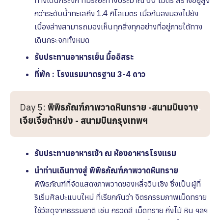
ทางเดินกระจก ที่มีระยะทางประมาณ 60 เมตร สร้างอยู่สูง
กว่าระดับน้ำทะเลถึง 1.4 กิโลเมตร เมื่อก้มลงมองไปยัง
เบื้องล่างสามารถมองเห็นทุกสิ่งทุกอย่างที่อยู่ภายใต้ทาง
เดินกระจกทั้งหมด
รับประทานอาหารเย็น มื้ออิสระ
ที่พัก : โรงแรมมาตรฐาน 3-4 ดาว
Day 5:
พิพิธภัณฑ์ภาพวาดหินทราย -สนามบินจาง
เจียเจี้ยต้าหย่ง - สนามบินกรุงเทพฯ
รับประทานอาหารเช้า ณ ห้องอาหารโรงเเรม
นำท่านเดินทางสู่ พิพิธภัณฑ์ภาพวาดหินทราย
พิพิธภัณฑ์ที่จัดแสดงภาพวาดของหลี่จวินเซิง ซึ่งเป็นผู้ที่
ริเริ่มศิลปะแบบใหม่ ที่เรียกกันว่า จิตรกรรมภาพเม็ดทราย
ใช้วัสดุจากธรรมชาติ เช่น กรวดสี เม็ดทราย กิ่งไม้ หิน ฯลฯ