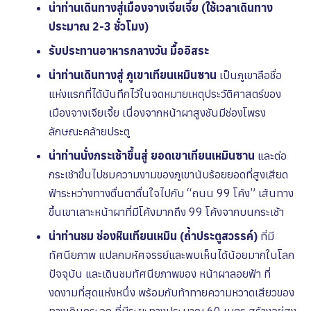
นำท่านเดินทางสู่เมืองจางเจียเจี้ย (ใช้เวลาเดินทาง
ประมาณ 2-3 ชั่วโมง)
รับประทานอาหารกลางวัน มื้ออิสระ
นำท่านเดินทางสู่ ภูเขาเทียนเหมินซาน
เป็นภูเขาลือชื่อ
แห่งแรกที่ได้บันทึกไว้ในจดหมายเหตุประวัติศาสตร์ของ
เมืองจางเจียเจี้ย เนื่องจากหน้าผาสูงชันมีช่องโพรง
ลักษณะคล้ายประตู
นำท่านนั่งกระเช้าขึ้นสู่ ยอดเขาเทียนเหมินซาน
และต่อ
กระเช้าขึ้นไปชมความงามของภูเขานับร้อยยอดที่สูงเสียด
ฟ้าระหว่างทางตื่นตาตื่นใจไปกับ “ถนน 99 โค้ง” เส้นทาง
ขึ้นเขาเลาะหน้าผาที่มีโค้งมากถึง 99 โค้งจากบนกระเช้า
นำท่านชม ช่องหินเทียนเหมิน (ถ้ำประตูสวรรค์)
ที่มี
ทัศนียภาพ แปลกมหัศจรรย์และพบเห็นได้น้อยมากในโลก
ปัจจุบัน และเดินชมทัศนียภาพของ หน้าผาลอยฟ้า ที่
งดงามที่สุดแห่งหนึ่ง พร้อมกับท้าทายความหวาดเสียวของ