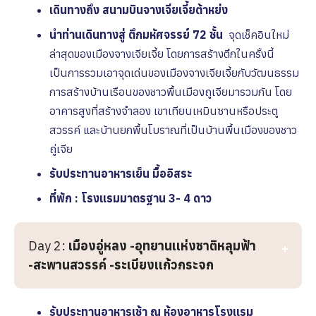
เดินทางถึง สนามบินจางเจียเจี้ยต้าหย่ง
นำท่านเดินทางสู่ ตึกมหัศจรรย์ 72 ชั้น
จุดเช็คอินใหม่
ล่าสุดของเมืองจางเจียเจี้ย โดยการสร้างตึกในครั้งนี้
เป็นการรวมเอาจุดเด่นของเมืองจางเจียเจี้ยกับวัฒนธรรม
การสร้างบ้านเรือนของชาวพื้นเมืองถูเจียมารวมกัน โดย
อาคารสูงที่สร้างจำลอง เขาเทียนเหมินซานหรือประตู
สวรรค์ และบ้านยกพื้นโบราณที่เป็นบ้านพื้นเมืองของชาว
ถู่เจีย
รับประทานอาหารเย็น
มื้ออิสระ
ที่พัก : โรงแรมมาตรฐาน 3- 4 ดาว
Day 2:
เมืองอู่หลง -อุทยานเเห่งชาติหลุมฟ้า
-สะพานสวรรค์ -ระเบียงเเก้วกระจก
รับประทานอาหารเช้า ณ ห้องอาหารโรงเเรม