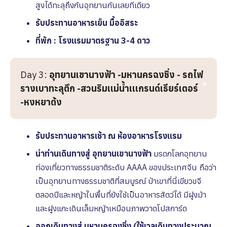
สูงได้ทะลุถึงก้นอุทยานกันเลยทีเดียว
รับประทานอาหารเย็น มื้ออิสระ
ที่พัก : โรงแรมมาตรฐาน 3-4 ดาว
Day 3:
อุทยานเขานางฟ้า -มหานครฉงชิ่ง - รถไฟ
รางเบาทะลุตึก -สวนริมเเม่น้ำเเเกรนด์เธียร์เตอร์
-หงหยาต้ง
รับประทานอาหารเช้า ณ ห้องอาหารโรงเเรม
นำท่านเดินทางสู่ อุทยานเขานางฟ้า
มรดกโลกอุทยาน
ท่องเที่ยวทางธรรมชาติระดับ AAAA ของประเทศจีน ถือว่า
เป็นอุทยานทางธรรมชาติที่สมบูรณ์ ป่าเขาที่นี่เขียวขจี
ตลอดปีและหญ้าในพื้นที่ยังใช้เป็นอาหารสัตว์ได้ มีฝูงม้า
และฝูงแกะเดินเล็มหญ้าเหมือนภาพวาดโปสการ์ด
ออกเดินทางสู่ มหานครฉงชิ่ง (ใช้เวลเดินทางประมาณ